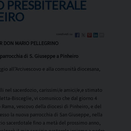
O PRESBITERALE
HEIRO
ER DON MARIO PELLEGRINO
 parrocchia di S. Giuseppe a Pinheiro
gio all’Arcivescovo e alla comunità diocesana,
li nel sacerdozio, carissimi/e amici/e,e stimato
letta-Bisceglie, vi comunico che dal giorno 4
 Rama, vescovo della diocesi di Pinheiro, e del
resso la nuova parrocchia di San Giuseppe, nella
izio sacerdotale fino a metà del prossimo anno,
Svolgerò il mio servizio pastorale insieme a padre