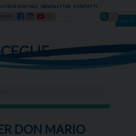
IOTECA DIGITALE
NEWSLETTER
CONTATTI
 martiri
Search
Facebook
Instagram
YouTube
RSS
SCEGLIE
NHEIRO
PER DON MARIO