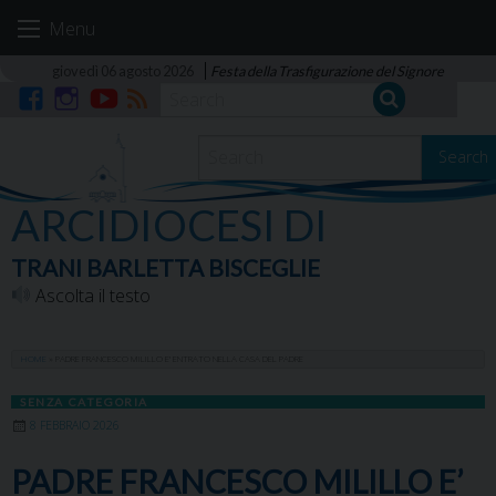
Skip
Menu
to
content
giovedì 06 agosto 2026
Festa della Trasfigurazione del Signore
Facebook
Instagram
YouTube
RSS
Search
ARCIDIOCESI DI
TRANI BARLETTA BISCEGLIE
Ascolta il testo
HOME
»
PADRE FRANCESCO MILILLO E’ ENTRATO NELLA CASA DEL PADRE
SENZA CATEGORIA
8 FEBBRAIO 2026
PADRE FRANCESCO MILILLO E’