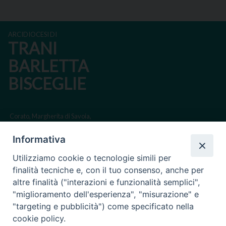
ARCIDIOCESI DI
TRANI
BARLETTA
BISCEGLIE
Corato, Margherita di Savoia,
San Ferdinando di Puglia, Trinitapoli
Informativa
Sede arcivescovile suffraganea di Bari-Bitonto
Utilizziamo cookie o tecnologie simili per
Regione ecclesiastica Puglia
finalità tecniche e, con il tuo consenso, anche per
altre finalità ("interazioni e funzionalità semplici",
Via Beltrani, 9
"miglioramento dell'esperienza", "misurazione" e
76125 Trani BT
"targeting e pubblicità") come specificato nella
Centralino Tel. 0883 494211
cookie policy.