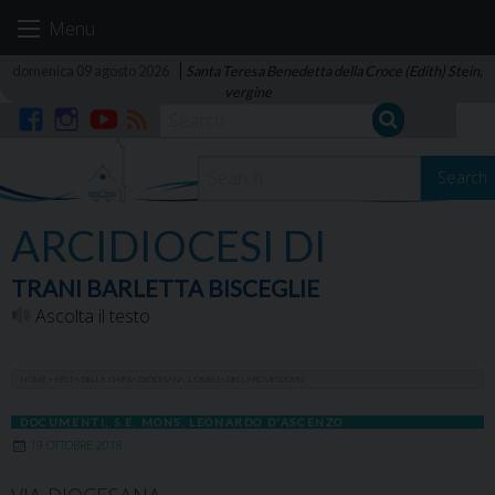
Skip
Menu
to
content
domenica 09 agosto 2026
Santa Teresa Benedetta della Croce (Edith) Stein,
vergine
Facebook
Instagram
YouTube
RSS
Search
ARCIDIOCESI DI
TRANI BARLETTA BISCEGLIE
Ascolta il testo
HOME
»
FESTA DELLA CHIESA DIOCESANA. L’OMELIA DELL’ARCIVESCOVO
DOCUMENTI
,
S.E. MONS. LEONARDO D'ASCENZO
19 OTTOBRE 2018