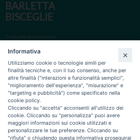
BARLETTA
BISCEGLIE
Corato, Margherita di Savoia,
San Ferdinando di Puglia, Trinitapoli
Informativa
Sede arcivescovile suffraganea di Bari-Bitonto
Utilizziamo cookie o tecnologie simili per
Regione ecclesiastica Puglia
finalità tecniche e, con il tuo consenso, anche per
altre finalità ("interazioni e funzionalità semplici",
Via Beltrani, 9
"miglioramento dell'esperienza", "misurazione" e
76125 Trani BT
"targeting e pubblicità") come specificato nella
Centralino Tel. 0883 494211
cookie policy.
Cliccando su "accetta" acconsenti all'utilizzo dei
Cancelleria Tel. 0883 494204
cookie. Cliccando su "personalizza" puoi avere
maggiori informazioni sui cookie utilizzati e
cancelleria@arcidiocesitrani.it
personalizzare le tue preferenze. Cliccando su
"rifiuta" o chiudendo questa informativa proseguirai
Copyright © Arcidiocesi di Trani Barletta Bisceglie