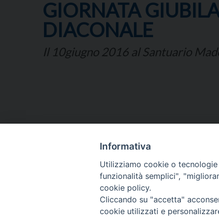
GIORNATA GIUBILA
DIACONALE
Il 10giugno 2016 al Santuario Mad
Informativa
ARCIDIOCESI DI
Utilizziamo cookie o tecnologie s
TRANI
funzionalità semplici", "miglior
BARLETTA
cookie policy.
BISCEGLIE
Cliccando su "accetta" acconsent
cookie utilizzati e personalizza