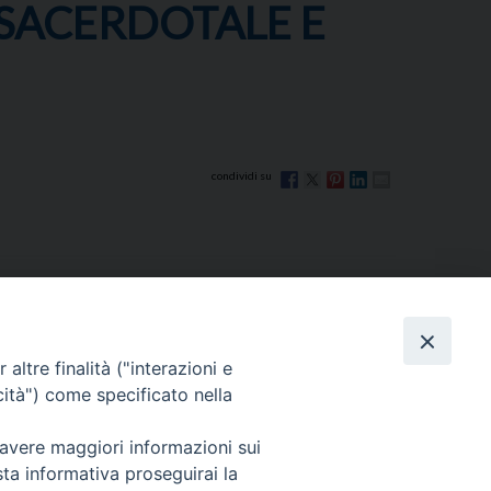
 SACERDOTALE E
Via Beltrani, 9
altre finalità ("interazioni e
76125 Trani BT
cità") come specificato nella
Centralino Tel. 0883 494211
 avere maggiori informazioni sui
Cancelleria Tel. 0883 494204
sta informativa proseguirai la