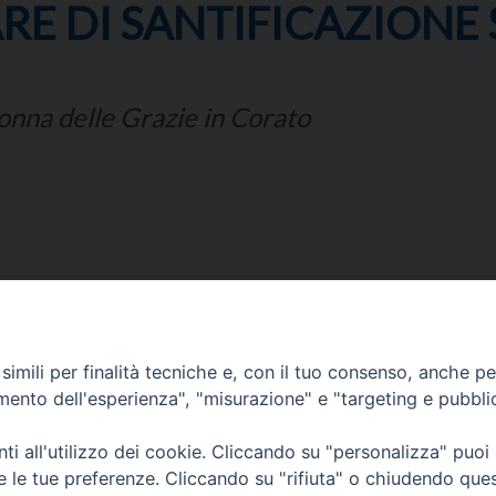
RE DI SANTIFICAZIONE
onna delle Grazie in Corato
Corato, Margherita di Savoia,
imili per finalità tecniche e, con il tuo consenso, anche per 
San Ferdinando di Puglia, Trinitapoli
amento dell'esperienza", "misurazione" e "targeting e pubbli
Sede arcivescovile suffraganea di Bari-Bitonto
i all'utilizzo dei cookie. Cliccando su "personalizza" puoi
Regione ecclesiastica Puglia
re le tue preferenze. Cliccando su "rifiuta" o chiudendo que