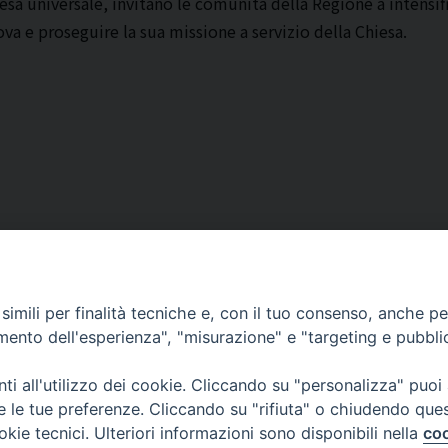
esa universale, invitano le comunità della Regione a intensifi
a e proseguire la sua missione a servizio della Chiesa.
imili per finalità tecniche e, con il tuo consenso, anche per 
amento dell'esperienza", "misurazione" e "targeting e pubbli
Corato, Margherita di Savoia,
San Ferdinando di Puglia, Trinitapoli
i all'utilizzo dei cookie. Cliccando su "personalizza" puoi
Sede arcivescovile suffraganea di Bari-Bitonto
re le tue preferenze. Cliccando su "rifiuta" o chiudendo que
Regione ecclesiastica Puglia
okie tecnici. Ulteriori informazioni sono disponibili nella
coo