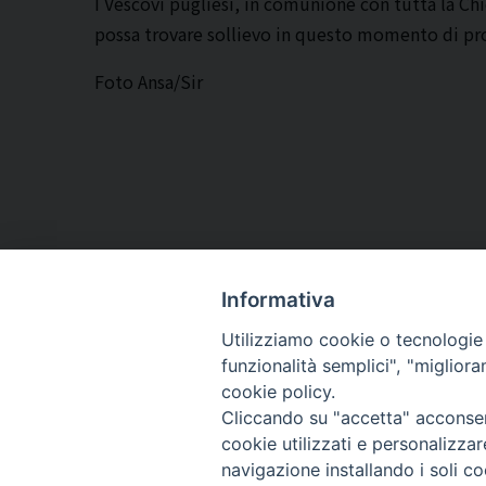
I Vescovi pugliesi, in comunione con tutta la Chi
possa trovare sollievo in questo momento di prov
Foto Ansa/Sir
Informativa
Utilizziamo cookie o tecnologie s
ARCIDIOCESI DI
funzionalità semplici", "miglior
TRANI
cookie policy.
Cliccando su "accetta" acconsent
BARLETTA
cookie utilizzati e personalizza
BISCEGLIE
navigazione installando i soli co