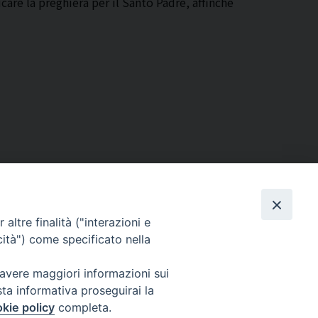
care la preghiera per il Santo Padre, affinché
altre finalità ("interazioni e
cità") come specificato nella
Via Beltrani, 9
76125 Trani BT
 avere maggiori informazioni sui
Centralino Tel. 0883 494211
sta informativa proseguirai la
Cancelleria Tel. 0883 494204
kie policy
completa.