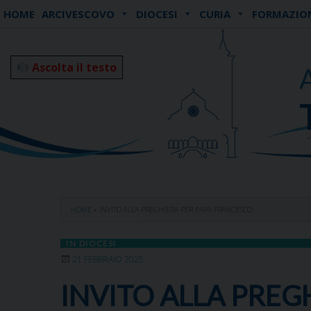
Skip
HOME
ARCIVESCOVO
DIOCESI
CURIA
FORMAZIO
to
content
Ascolta il testo
HOME
»
INVITO ALLA PREGHIERA PER PAPA FRANCESCO
IN DIOCESI
21 FEBBRAIO 2025
INVITO ALLA PREG