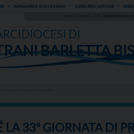
NE
ANNUARIO DIOCESANO
COMUNICAZIONE
BIBL
sabato 08 agosto 2026
San Domenico, sa
ARCIDIOCESI DI
TRANI BARLETTA BI
 IN MEMORIA DEI MARTIRI MISSIONARI.
É LA 33ª GIORNATA DI P