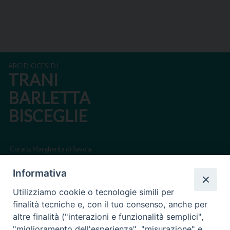
ARCIDIOCESI DI
TRANI
BARLETTA
BISCEGLIE
Corato, Margherita di Savoia,
San Ferdinando di Puglia, Trinitapoli
Informativa
Sede arcivescovile suffraganea di Bari-Bitonto
Utilizziamo cookie o tecnologie simili per
Regione ecclesiastica Puglia
finalità tecniche e, con il tuo consenso, anche per
altre finalità ("interazioni e funzionalità semplici",
Via Beltrani, 9
"miglioramento dell'esperienza", "misurazione" e