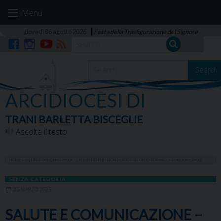
Skip
Menu
to
content
giovedì 06 agosto 2026
Festa della Trasfigurazione del Signore
Facebook
Instagram
YouTube
RSS
Search
ARCIDIOCESI DI
TRANI BARLETTA BISCEGLIE
Ascolta il testo
HOME
»
SALUTE E COMUNICAZIONE – UN EVENTO PER I GIORNALISTI E GLI OPERATORI DELLA COMUNICAZIONE
SENZA CATEGORIA
25 MARZO 2025
SALUTE E COMUNICAZIONE –