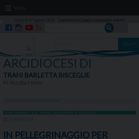
Skip
Menu
to
content
venerdì 07 agosto 2026
Santi Sisto II, papa, e compagni, martiri
Facebook
Instagram
YouTube
RSS
Search
ARCIDIOCESI DI
TRANI BARLETTA BISCEGLIE
Ascolta il testo
HOME
»
IN PELLEGRINAGGIO PER CONOSCERE DIO
DOCUMENTI
,
S.E. MONS. LEONARDO D'ASCENZO
18 AGOSTO 2019
IN PELLEGRINAGGIO PER