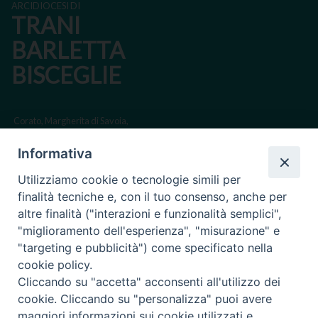
ARCIDIOCESI DI
TRANI
BARLETTA
BISCEGLIE
Corato, Margherita di Savoia,
San Ferdinando di Puglia, Trinitapoli
Informativa
Sede arcivescovile suffraganea di Bari-Bitonto
Utilizziamo cookie o tecnologie simili per
Regione ecclesiastica Puglia
finalità tecniche e, con il tuo consenso, anche per
altre finalità ("interazioni e funzionalità semplici",
Via Beltrani, 9
"miglioramento dell'esperienza", "misurazione" e
76125 Trani BT
"targeting e pubblicità") come specificato nella
Centralino Tel. 0883 494211
cookie policy.
Cliccando su "accetta" acconsenti all'utilizzo dei
Cancelleria Tel. 0883 494204
cookie. Cliccando su "personalizza" puoi avere
maggiori informazioni sui cookie utilizzati e
cancelleria@arcidiocesitrani.it