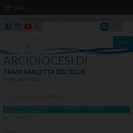
Skip
Menu
to
content
lunedì 10 agosto 2026
San Lorenzo, diacono e martire
Facebook
Instagram
YouTube
RSS
Search
ARCIDIOCESI DI
TRANI BARLETTA BISCEGLIE
Ascolta il testo
HOME
»
LA BALLATA DI FRATELLO SOLE E SORELLA LUNA
DOCUMENTI
,
MOVIMENTO DIOCESANO DEI CURSILLOS DI
CRISTIANITÀ (MCC)
11 MAGGIO 2014
Libro