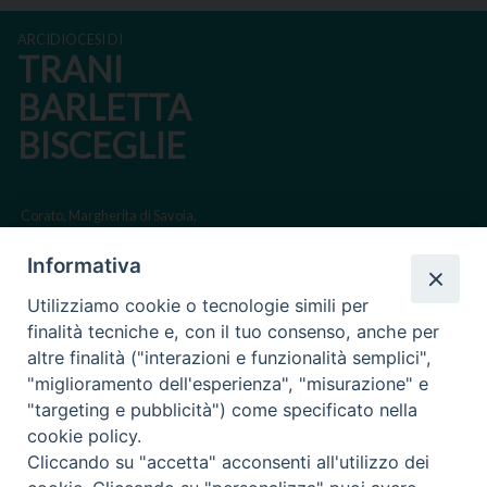
ARCIDIOCESI DI
TRANI
BARLETTA
BISCEGLIE
Corato, Margherita di Savoia,
San Ferdinando di Puglia, Trinitapoli
Informativa
Sede arcivescovile suffraganea di Bari-Bitonto
Utilizziamo cookie o tecnologie simili per
Regione ecclesiastica Puglia
finalità tecniche e, con il tuo consenso, anche per
altre finalità ("interazioni e funzionalità semplici",
Via Beltrani, 9
"miglioramento dell'esperienza", "misurazione" e
76125 Trani BT
"targeting e pubblicità") come specificato nella
Centralino Tel. 0883 494211
cookie policy.
Cliccando su "accetta" acconsenti all'utilizzo dei
Cancelleria Tel. 0883 494204