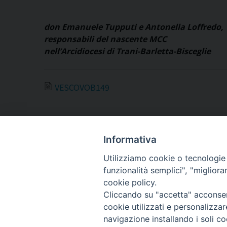
don Emanuele Tupputi e Antonella Loffredo,
responsabili del nascente MCC
nell’Arcidiocesi di Trani-Barletta-Bisceglie
VESCOVOB149
Informativa
Utilizziamo cookie o tecnologie s
ARCIDIOCESI DI
funzionalità semplici", "miglior
TRANI
cookie policy.
Cliccando su "accetta" acconsent
BARLETTA
cookie utilizzati e personalizza
BISCEGLIE
navigazione installando i soli co