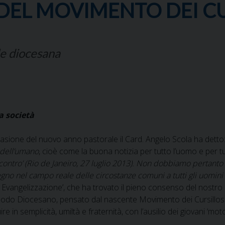
 DEL MOVIMENTO DEI CU
le diocesana
a società
sione del nuovo anno pastorale il Card. Angelo Scola ha detto:
 dell’umano
, cioè come la buona notizia per tutto l’uomo e per tu
ontro’ (Rio de Janeiro, 27 luglio 2013). Non dobbiamo pertanto cos
 Regno nel campo reale delle circostanze comuni a tutti gli uomini
a Evangelizzazione’, che ha trovato il pieno consenso del nostro 
nodo Diocesano, pensato dal nascente Movimento dei Cursillos di
 in semplicità, umiltà e fraternità, con l’ausilio dei giovani ‘mot