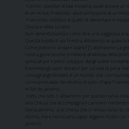
Il primo obiettivo di tale iniziativa vuole essere u
di un recital, finalizzato alla trasmissione di un mess
Il secondo obiettivo è quello di alimentare in modo
Chiesa e della società.
Non dimentichiamoci come dice una saggezza brasiliana
Questa pupilla è: «la finestra attraverso la quale la
Come potremo andare avanti? [‘] attenzione! La gioven
nostra generazione si rivelerà all’altezza della prom
spirituali per il pieno sviluppo; dargli solide fondam
trasmettergli valori duraturi per cui vale la pena viv
consegnargli l’eredità di un mondo che corrisponda a
corresponsabile del destino di tutti» (Papa France
di Rio de Janeiro).
Certi, che tutti ci attiveremo per questa nuova iniz
una Chiesa che accompagna il cammino mettendosi in
Gerusalemme; una Chiesa che si renda conto di come 
ritorno, ma è necessario saper leggere il tutto con
Janeiro).