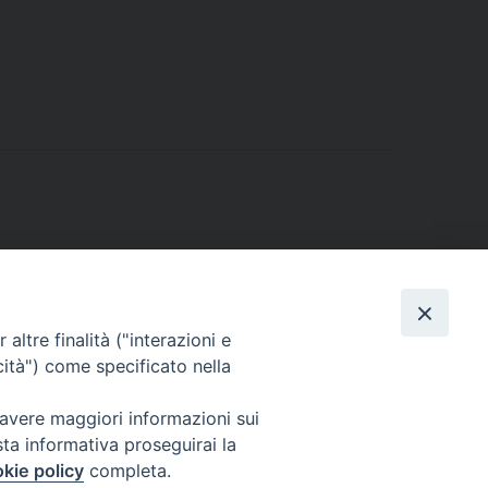
altre finalità ("interazioni e
cità") come specificato nella
Via Beltrani, 9
76125 Trani BT
 avere maggiori informazioni sui
Centralino Tel. 0883 494211
sta informativa proseguirai la
Cancelleria Tel. 0883 494204
kie policy
completa.