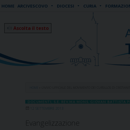
Skip
HOME
ARCIVESCOVO
DIOCESI
CURIA
FORMAZIO
to
content
Ascolta il testo
HOME
»
L’AVVIO UFFICIALE DEL MOVIMENTO DEI CURSILLOS DI CRISTIANI
DOCUMENTI
,
S.E. REV.MA MONS. GIOVAN BATTISTA P
12 SETTEMBRE 2013
Evangelizzazione