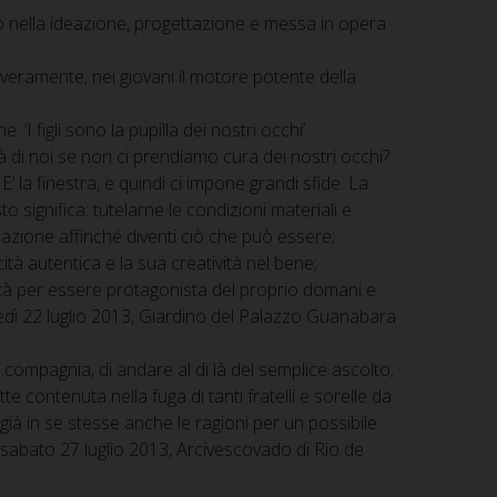
ivo nella ideazione, progettazione e messa in opera
 veramente, nei giovani il motore potente della
I figli sono la pupilla dei nostri occhi’.
arà di noi se non ci prendiamo cura dei nostri occhi?
 la finestra, e quindi ci impone grandi sfide. La
 significa: tutelarne le condizioni materiali e
ducazione affinché diventi ciò che può essere;
cità autentica e la sua creatività nel bene;
alità per essere protagonista del proprio domani e
edì 22 luglio 2013, Giardino del Palazzo Guanabara
 compagnia, di andare al di là del semplice ascolto;
ontenuta nella fuga di tanti fratelli e sorelle da
ià in se stesse anche le ragioni per un possibile
 sabato 27 luglio 2013, Arcivescovado di Rio de