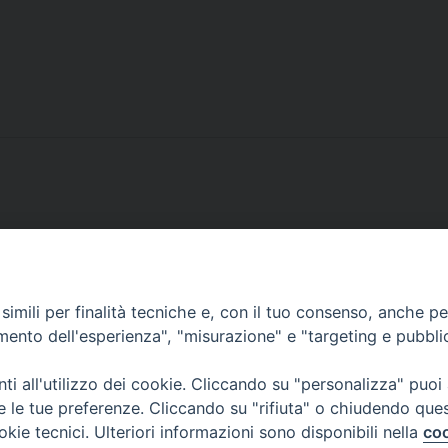
imili per finalità tecniche e, con il tuo consenso, anche per 
amento dell'esperienza", "misurazione" e "targeting e pubbli
Corato, Margherita di Savoia,
San Ferdinando di Puglia, Trinitapoli
i all'utilizzo dei cookie. Cliccando su "personalizza" puoi
Sede arcivescovile suffraganea di Bari-Bitonto
re le tue preferenze. Cliccando su "rifiuta" o chiudendo que
Regione ecclesiastica Puglia
okie tecnici. Ulteriori informazioni sono disponibili nella
coo