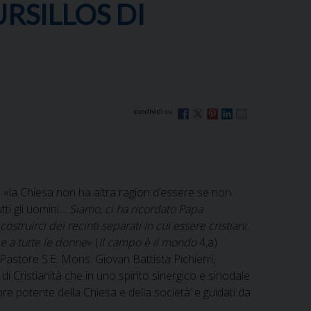
RSILLOS DI
 «la Chiesa non ha altra ragion d’essere se non
tti gli uomini…
Siamo, ci ha ricordato Papa
truirci dei recinti separati in cui essere cristiani.
 e a tutte le donne
» (
Il campo è il mondo
4,a).
Pastore S.E. Mons. Giovan Battista Pichierri,
 Cristianità che in uno spirito sinergico e sinodale
ore potente della Chiesa e della società’ e guidati da