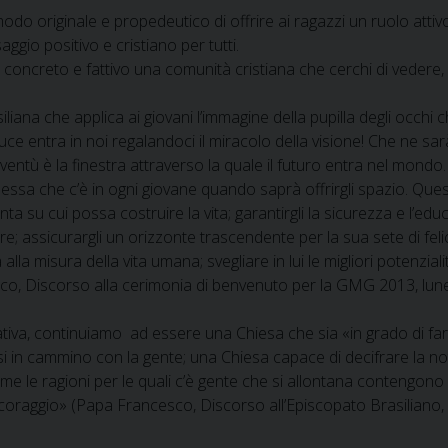
n modo originale e propedeutico di offrire ai ragazzi un ruolo att
aggio positivo e cristiano per tutti.
 concreto e fattivo una comunità cristiana che cerchi di vedere,
 che applica ai giovani l’immagine della pupilla degli occhi che: ‘
 luce entra in noi regalandoci il miracolo della visione! Che ne s
tù è la finestra attraverso la quale il futuro entra nel mondo. E’
essa che c’è in ogni giovane quando saprà offrirgli spazio. Questo
enta su cui possa costruire la vita; garantirgli la sicurezza e l’e
ere; assicurargli un orizzonte trascendente per la sua sete di feli
lla misura della vita umana; svegliare in lui le migliori potenzi
sco, Discorso alla cerimonia di benvenuto per la GMG 2013, lun
iativa, continuiamo ad essere una Chiesa che sia «in grado di far
 cammino con la gente; una Chiesa capace di decifrare la notte c
le ragioni per le quali c’è gente che si allontana contengono g
 coraggio» (Papa Francesco, Discorso all’Episcopato Brasiliano,