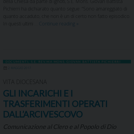
della Chiesa da parte di ignoti, S.E. Mons. Giovan Battista
Pichierri ha dichiarato quanto segue: “Sono amareggiato di
quanto accaduto, che non è un di certo non fatto episodico.
In questi ultimi …
Continue reading
»
DOCUMENTI
,
S.E. REV.MA MONS. GIOVAN BATTISTA PICHIERRI
2 MAGGIO 2017
VITA DIOCESANA
GLI INCARICHI E I
TRASFERIMENTI OPERATI
DALL’ARCIVESCOVO
Comunicazione al Clero e al Popolo di Dio