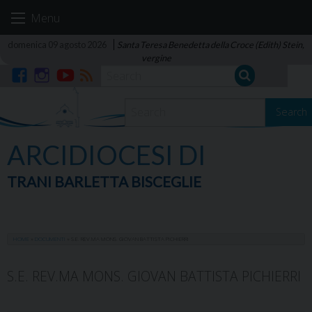
Skip
Menu
to
content
domenica 09 agosto 2026
Santa Teresa Benedetta della Croce (Edith) Stein,
vergine
Facebook
Instagram
YouTube
RSS
Search
ARCIDIOCESI DI
TRANI BARLETTA BISCEGLIE
HOME
»
DOCUMENTI
»
S.E. REV.MA MONS. GIOVAN BATTISTA PICHIERRI
S.E. REV.MA MONS. GIOVAN BATTISTA PICHIERRI