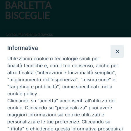
BARLETTA
BISCEGLIE
Corato, Margherita di Savoia,
San Ferdinando di Puglia, Trinitapoli
Informativa
Sede arcivescovile suffraganea di Bari-Bitonto
Utilizziamo cookie o tecnologie simili per
Regione ecclesiastica Puglia
finalità tecniche e, con il tuo consenso, anche per
altre finalità ("interazioni e funzionalità semplici",
Via Beltrani, 9
"miglioramento dell'esperienza", "misurazione" e
76125 Trani BT
"targeting e pubblicità") come specificato nella
Centralino Tel. 0883 494211
cookie policy.
Cliccando su "accetta" acconsenti all'utilizzo dei
Cancelleria Tel. 0883 494204
cookie. Cliccando su "personalizza" puoi avere
maggiori informazioni sui cookie utilizzati e
cancelleria@arcidiocesitrani.it
personalizzare le tue preferenze. Cliccando su
"rifiuta" o chiudendo questa informativa proseguirai
Copyright © Arcidiocesi di Trani Barletta Bisceglie