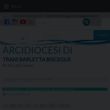
Skip
Menu
to
content
venerdì 07 agosto 2026
Santi Sisto II, papa, e compagni, martiri
Facebook
Instagram
YouTube
RSS
Search
ARCIDIOCESI DI
TRANI BARLETTA BISCEGLIE
Ascolta il testo
HOME
»
L’EREDITA’ DI UN ANNO TUTTA IN TRE TESORI
DOCUMENTI
,
UFFICIO STAMPA DELLA DIOCESI
13 NOVEMBRE 2016
GIUBILEO DELLA MISERICORDIA