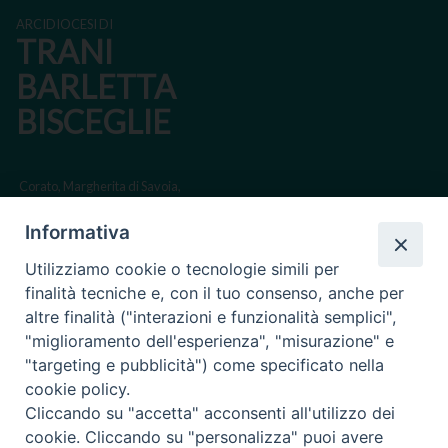
ARCIDIOCESI DI
TRANI
BARLETTA
BISCEGLIE
Corato, Margherita di Savoia,
San Ferdinando di Puglia, Trinitapoli
Informativa
Sede arcivescovile suffraganea di Bari-Bitonto
Utilizziamo cookie o tecnologie simili per
Regione ecclesiastica Puglia
finalità tecniche e, con il tuo consenso, anche per
altre finalità ("interazioni e funzionalità semplici",
Via Beltrani, 9
"miglioramento dell'esperienza", "misurazione" e
76125 Trani BT
"targeting e pubblicità") come specificato nella
Centralino Tel. 0883 494211
cookie policy.
Cliccando su "accetta" acconsenti all'utilizzo dei
Cancelleria Tel. 0883 494204
cookie. Cliccando su "personalizza" puoi avere