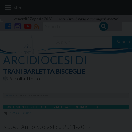
Skip
Menu
to
content
venerdì 07 agosto 2026
Santi Sisto II, papa, e compagni, martiri
Facebook
Instagram
YouTube
RSS
Search
ARCIDIOCESI DI
TRANI BARLETTA BISCEGLIE
Ascolta il testo
HOME
»
LETTERA AD UNA PROFESSORESSA
DOCUMENTI
,
RETE GIUSTIZIA E PACE IN BARLETTA
31 AGOSTO 2011
Nuovo Anno Scolastico 2011-2012