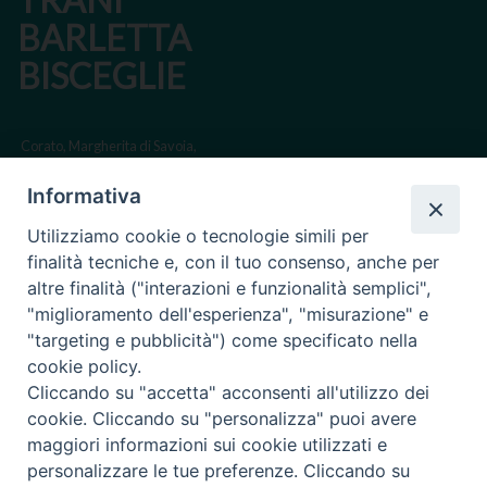
BARLETTA
BISCEGLIE
Corato, Margherita di Savoia,
San Ferdinando di Puglia, Trinitapoli
Informativa
Sede arcivescovile suffraganea di Bari-Bitonto
Utilizziamo cookie o tecnologie simili per
Regione ecclesiastica Puglia
finalità tecniche e, con il tuo consenso, anche per
altre finalità ("interazioni e funzionalità semplici",
Via Beltrani, 9
"miglioramento dell'esperienza", "misurazione" e
76125 Trani BT
"targeting e pubblicità") come specificato nella
Centralino Tel. 0883 494211
cookie policy.
Cliccando su "accetta" acconsenti all'utilizzo dei
Cancelleria Tel. 0883 494204
cookie. Cliccando su "personalizza" puoi avere
maggiori informazioni sui cookie utilizzati e
cancelleria@arcidiocesitrani.it
personalizzare le tue preferenze. Cliccando su