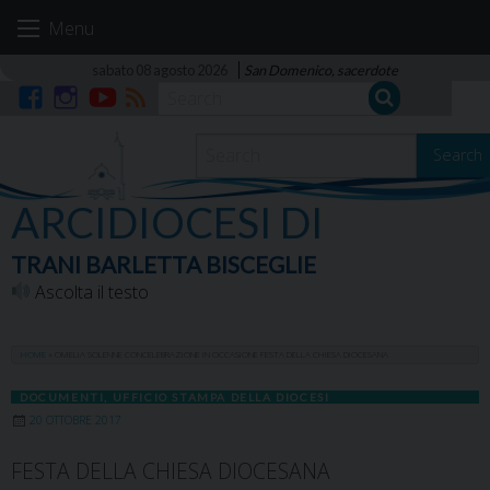
Skip
Menu
to
content
sabato 08 agosto 2026
San Domenico, sacerdote
Facebook
Instagram
YouTube
RSS
Search
ARCIDIOCESI DI
TRANI BARLETTA BISCEGLIE
Ascolta il testo
HOME
»
OMELIA SOLENNE CONCELEBRAZIONE IN OCCASIONE FESTA DELLA CHIESA DIOCESANA
DOCUMENTI
,
UFFICIO STAMPA DELLA DIOCESI
20 OTTOBRE 2017
FESTA DELLA CHIESA DIOCESANA