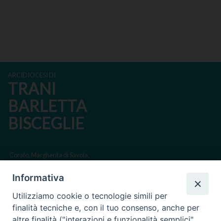
ARCIDIOCESI DI
TRANI
BARLETTA
BISCEGLIE
Corato, Margherita di Savoia,
San Ferdinando di Puglia, Trinitapoli
Informativa
Sede arcivescovile suffraganea di Bari-Bitonto
Utilizziamo cookie o tecnologie simili per
Regione ecclesiastica Puglia
finalità tecniche e, con il tuo consenso, anche per
altre finalità ("interazioni e funzionalità semplici",