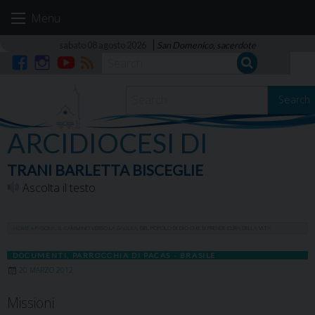
Skip
Menu
to
content
sabato 08 agosto 2026
San Domenico, sacerdote
Facebook
Instagram
YouTube
RSS
Search
ARCIDIOCESI DI
TRANI BARLETTA BISCEGLIE
Ascolta il testo
HOME
»
PASQUA: IL CAMMINO VERSO LA GALILEA, DEL POPOLO DI DIO CHE SI PRENDE CURA DELLA VITA
DOCUMENTI
,
PARROCCHIA DI PACAS - BRASILE
20 MARZO 2012
Missioni