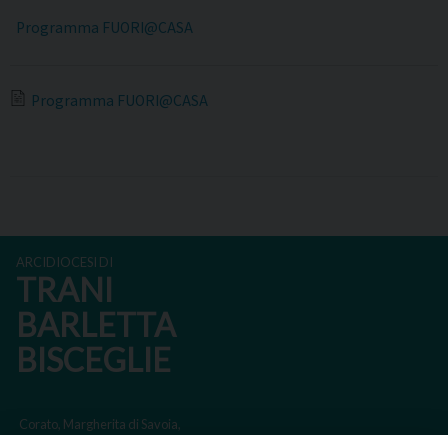
Programma FUORI@CASA
Programma FUORI@CASA
ARCIDIOCESI DI
TRANI
BARLETTA
BISCEGLIE
Corato, Margherita di Savoia,