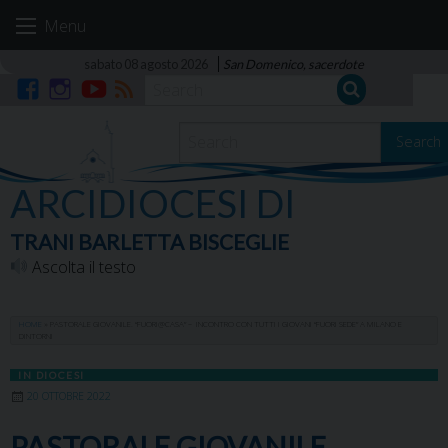
Skip
Menu
to
content
sabato 08 agosto 2026
San Domenico, sacerdote
Facebook
Instagram
YouTube
RSS
Search
ARCIDIOCESI DI
TRANI BARLETTA BISCEGLIE
Ascolta il testo
HOME
»
PASTORALE GIOVANILE. “FUORI@CASA” – INCONTRO CON TUTTI I GIOVANI “FUORI SEDE” A MILANO E
DINTORNI
IN DIOCESI
20 OTTOBRE 2022
PASTORALE GIOVANILE.