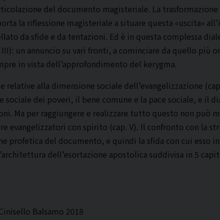
’articolazione del documento magisteriale. La trasformazione
 porta la riflessione magisteriale a situare questa «uscita» all
llato da sfide e da tentazioni. Ed è in questa complessa diale
III): un annuncio su vari fronti, a cominciare da quello più o
empre in vista dell’approfondimento del kerygma.
 relative alla dimensione sociale dell’evangelizzazione (cap. 
sociale dei poveri, il bene comune e la pace sociale, e il di
ioni. Ma per raggiungere e realizzare tutto questo non può m
re evangelizzatori con spirito (cap. V). Il confronto con la st
ne profetica del documento, e quindi la sfida con cui esso in
l’architettura dell’esortazione apostolica suddivisa in 5 capit
 Cinisello Balsamo 2018