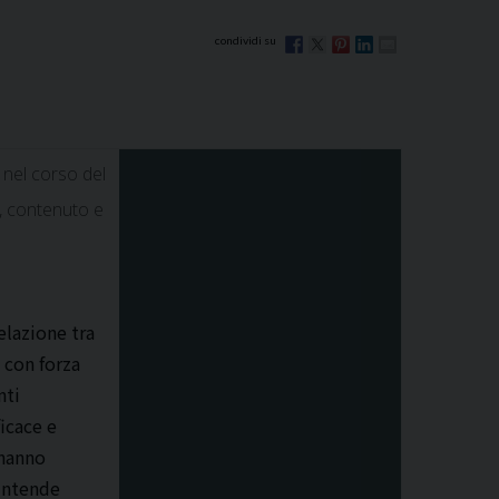
 nel corso del
, contenuto e
elazione tra
 con forza
nti
ficace e
 hanno
 intende