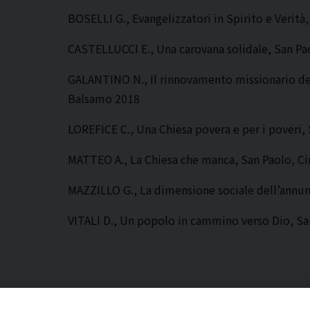
BOSELLI G., Evangelizzatori in Spirito e Verità
CASTELLUCCI E., Una carovana solidale, San Pa
GALANTINO N., Il rinnovamento missionario dell
Balsamo 2018
LOREFICE C., Una Chiesa povera e per i poveri,
MATTEO A., La Chiesa che manca, San Paolo, Ci
MAZZILLO G., La dimensione sociale dell’annun
VITALI D., Un popolo in cammino verso Dio, Sa