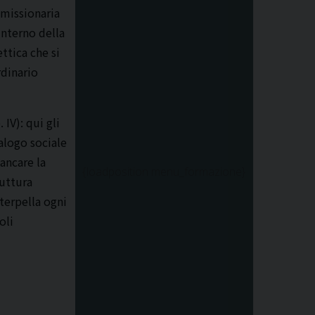
 missionaria
’interno della
ttica che si
rdinario
IV): qui gli
alogo sociale
ancare la
{loadposition menu_formazione}
ruttura
terpella ogni
oli