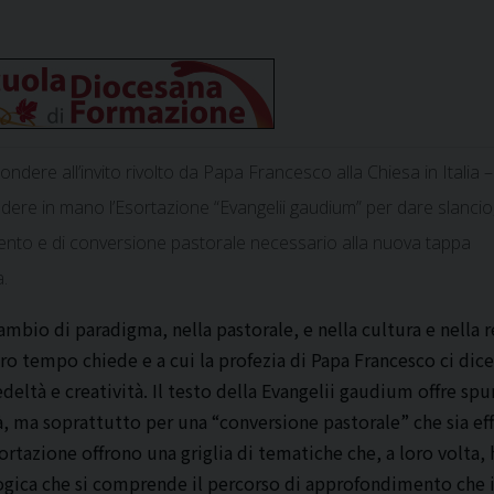
ndere all’invito rivolto da Papa Francesco alla Chiesa in Italia –
dere in mano l’Esortazione “Evangelii gaudium” per dare slancio
mento e di conversione pastorale necessario alla nuova tappa
a.
ambio di paradigma, nella pastorale, e nella cultura e nella r
tro tempo chiede e a cui la profezia di Papa Francesco ci dice
ltà e creatività. Il testo della Evangelii gaudium offre spu
tà, ma soprattutto per una “conversione pastorale” che sia ef
sortazione offrono una griglia di tematiche che, a loro volta,
logica che si comprende il percorso di approfondimento che