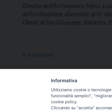
Omelia dell’Arcivescovo Mons. Leo
dell’ordinazione diaconale di Fr. A
Oblati di San Giuseppe, Barletta, 
VESCOVOC065
Informativa
Utilizziamo cookie o tecnologie s
ARCIDIOCESI DI
funzionalità semplici", "miglior
TRANI
cookie policy.
Cliccando su "accetta" acconsent
BARLETTA