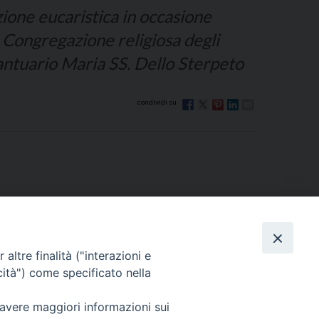
one eucaristica in occasione
a Congregazione religiosa degli
antuario Maria SS. Dello Sterpeto
altre finalità ("interazioni e
cità") come specificato nella
Via Beltrani, 9
76125 Trani BT
 avere maggiori informazioni sui
Centralino Tel. 0883 494211