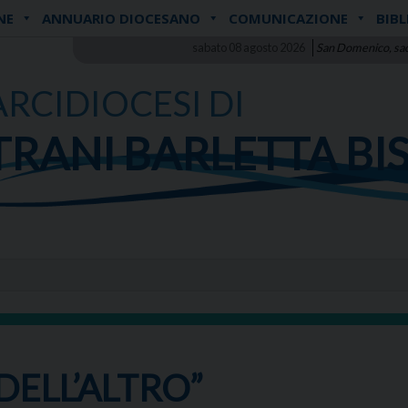
NE
ANNUARIO DIOCESANO
COMUNICAZIONE
BIBL
sabato 08 agosto 2026
San Domenico, sa
ARCIDIOCESI DI
TRANI BARLETTA BI
DELL’ALTRO”