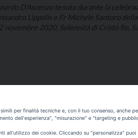
nardo D’Ascenzo tenuta durante la celebrazi
lessandro Lippolis e Fr Michele Santoro dell
22 novembre 2020, Solennità di Cristo Re, S
imili per finalità tecniche e, con il tuo consenso, anche per 
amento dell'esperienza", "misurazione" e "targeting e pubbli
Corato, Margherita di Savoia,
San Ferdinando di Puglia, Trinitapoli
i all'utilizzo dei cookie. Cliccando su "personalizza" puoi