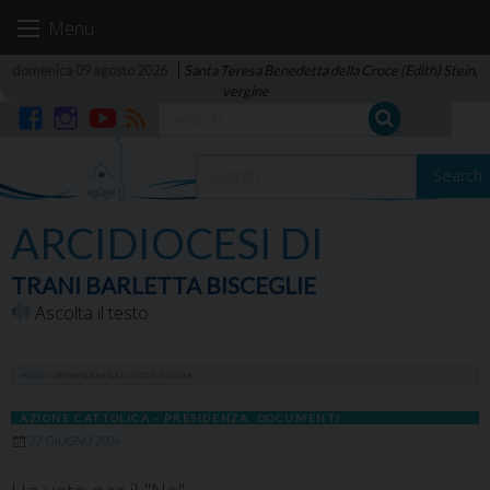
Skip
Menu
to
content
domenica 09 agosto 2026
Santa Teresa Benedetta della Croce (Edith) Stein,
vergine
Facebook
Instagram
YouTube
RSS
Search
ARCIDIOCESI DI
TRANI BARLETTA BISCEGLIE
Ascolta il testo
HOME
»
REFERENDUM SULLA COSTITUZIONE
AZIONE CATTOLICA - PRESIDENZA
,
DOCUMENTI
22 GIUGNO 2006