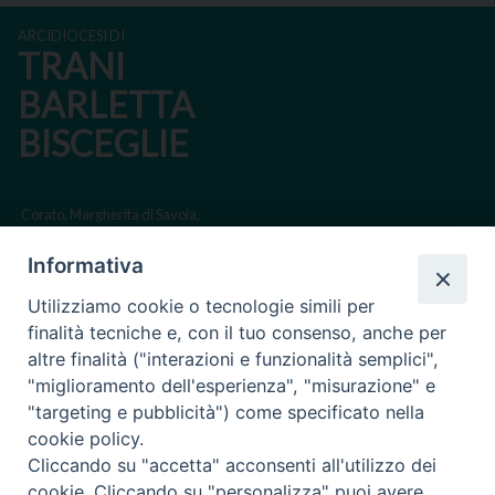
ARCIDIOCESI DI
TRANI
BARLETTA
BISCEGLIE
Corato, Margherita di Savoia,
San Ferdinando di Puglia, Trinitapoli
Informativa
Sede arcivescovile suffraganea di Bari-Bitonto
Utilizziamo cookie o tecnologie simili per
Regione ecclesiastica Puglia
finalità tecniche e, con il tuo consenso, anche per
altre finalità ("interazioni e funzionalità semplici",
Via Beltrani, 9
"miglioramento dell'esperienza", "misurazione" e
76125 Trani BT
"targeting e pubblicità") come specificato nella
Centralino Tel. 0883 494211
cookie policy.
Cliccando su "accetta" acconsenti all'utilizzo dei
Cancelleria Tel. 0883 494204
cookie. Cliccando su "personalizza" puoi avere