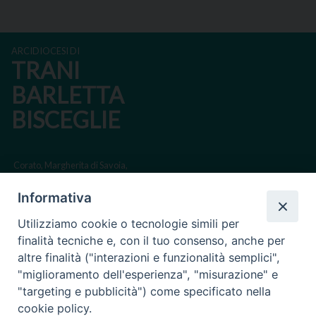
ARCIDIOCESI DI
TRANI
BARLETTA
BISCEGLIE
Corato, Margherita di Savoia,
San Ferdinando di Puglia, Trinitapoli
Informativa
Sede arcivescovile suffraganea di Bari-Bitonto
Utilizziamo cookie o tecnologie simili per
Regione ecclesiastica Puglia
finalità tecniche e, con il tuo consenso, anche per
altre finalità ("interazioni e funzionalità semplici",
Via Beltrani, 9
"miglioramento dell'esperienza", "misurazione" e
76125 Trani BT
"targeting e pubblicità") come specificato nella
Centralino Tel. 0883 494211
cookie policy.