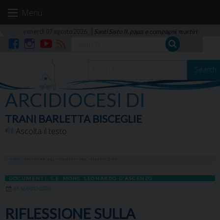
Skip
Menu
to
content
venerdì 07 agosto 2026
Santi Sisto II, papa, e compagni, martiri
Facebook
Instagram
YouTube
RSS
Search
ARCIDIOCESI DI
TRANI BARLETTA BISCEGLIE
Ascolta il testo
HOME
»
RIFLESSIONE SULLA SOLENNITA’ DELL’ANNUNCIAZIONE
DOCUMENTI
,
S.E. MONS. LEONARDO D'ASCENZO
25 MARZO 2020
RIFLESSIONE SULLA