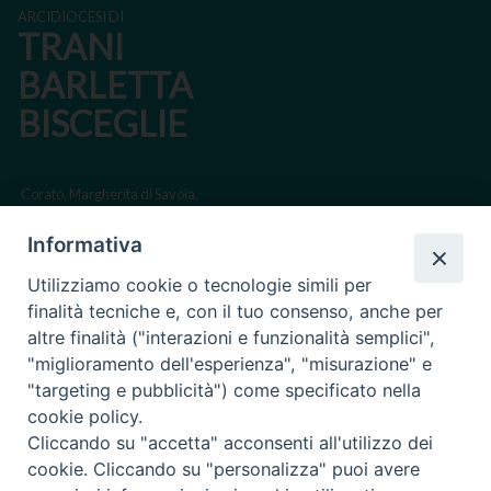
ARCIDIOCESI DI
TRANI
BARLETTA
BISCEGLIE
Corato, Margherita di Savoia,
San Ferdinando di Puglia, Trinitapoli
Informativa
Sede arcivescovile suffraganea di Bari-Bitonto
Utilizziamo cookie o tecnologie simili per
Regione ecclesiastica Puglia
finalità tecniche e, con il tuo consenso, anche per
altre finalità ("interazioni e funzionalità semplici",
Via Beltrani, 9
"miglioramento dell'esperienza", "misurazione" e
76125 Trani BT
"targeting e pubblicità") come specificato nella
Centralino Tel. 0883 494211
cookie policy.
Cliccando su "accetta" acconsenti all'utilizzo dei
Cancelleria Tel. 0883 494204
cookie. Cliccando su "personalizza" puoi avere