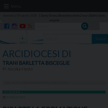
Skip
Menu
to
content
domenica 09 agosto 2026
Santa Teresa Benedetta della Croce (Edith) Stein,
vergine
Facebook
Instagram
YouTube
RSS
Search
ARCIDIOCESI DI
TRANI BARLETTA BISCEGLIE
Ascolta il testo
HOME
»
RIPARTE LA FORMAZIONE DIOCESANA PER I LETTORI GIÀ ISTITUITI
IN DIOCESI
4 MAGGIO 2023