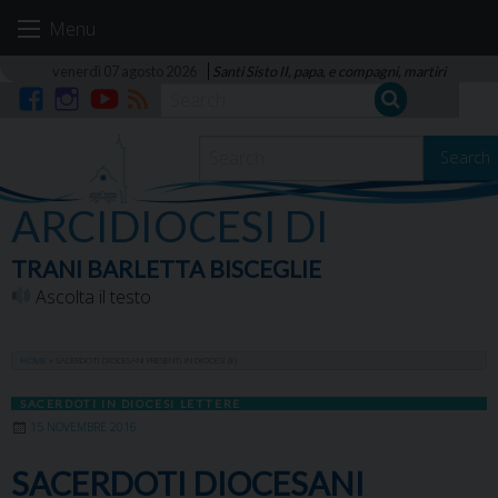
Skip
Menu
to
content
venerdì 07 agosto 2026
Santi Sisto II, papa, e compagni, martiri
Facebook
Instagram
YouTube
RSS
Search
ARCIDIOCESI DI
TRANI BARLETTA BISCEGLIE
Ascolta il testo
HOME
»
SACERDOTI DIOCESANI PRESENTI IN DIOCESI (E)
SACERDOTI IN DIOCESI LETTERE
15 NOVEMBRE 2016
SACERDOTI DIOCESANI