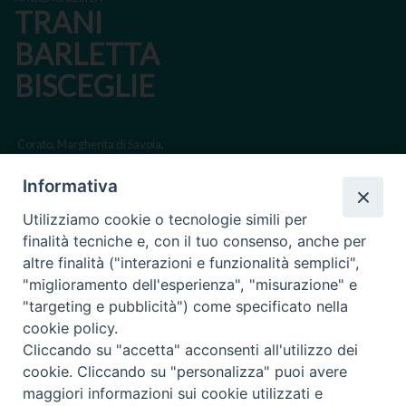
TRANI
BARLETTA
BISCEGLIE
Corato, Margherita di Savoia,
San Ferdinando di Puglia, Trinitapoli
Informativa
Sede arcivescovile suffraganea di Bari-Bitonto
Utilizziamo cookie o tecnologie simili per
Regione ecclesiastica Puglia
finalità tecniche e, con il tuo consenso, anche per
altre finalità ("interazioni e funzionalità semplici",
Via Beltrani, 9
"miglioramento dell'esperienza", "misurazione" e
76125 Trani BT
"targeting e pubblicità") come specificato nella
Centralino Tel. 0883 494211
cookie policy.
Cliccando su "accetta" acconsenti all'utilizzo dei
Cancelleria Tel. 0883 494204
cookie. Cliccando su "personalizza" puoi avere
maggiori informazioni sui cookie utilizzati e
cancelleria@arcidiocesitrani.it