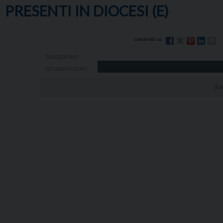
PRESENTI IN DIOCESI (E)
{loadposition
cercasacerdote}
{lo