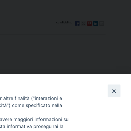
Via Beltrani, 9
altre finalità ("interazioni e
76125 Trani BT
cità") come specificato nella
Centralino Tel. 0883 494211
 avere maggiori informazioni sui
Cancelleria Tel. 0883 494204
sta informativa proseguirai la
cancelleria@arcidiocesitrani.it