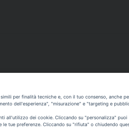
Corato, Margherita di Savoia,
imili per finalità tecniche e, con il tuo consenso, anche per 
San Ferdinando di Puglia, Trinitapoli
amento dell'esperienza", "misurazione" e "targeting e pubbli
Sede arcivescovile suffraganea di Bari-Bitonto
i all'utilizzo dei cookie. Cliccando su "personalizza" puoi
Regione ecclesiastica Puglia
re le tue preferenze. Cliccando su "rifiuta" o chiudendo que