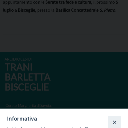
appuntamento con le
Serate tra fede e cultura
, il prossimo
5
luglio
a
Bisceglie
, presso la
Basilica Concattedrale
S. Pietro
.
ARCIDIOCESI DI
TRANI
BARLETTA
BISCEGLIE
Corato, Margherita di Savoia,
San Ferdinando di Puglia, Trinitapoli
Informativa
Sede arcivescovile suffraganea di Bari-Bitonto