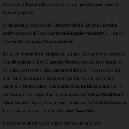
Parrocchia di Santa Maria Greca
, con un
percorso sui passi di
Luisa Piccarreta
.
L’
iniziativa
, promossa dal
Settore Adulti di Azione Cattolica
dell’Arcidiocesi di Trani-Barletta-Bisceglie-Nazareth
, si intitola
Il Creatore in mezzo alle Sue creature
.
Dopo un
momento di preghiera
iniziale, il programma prevede
una
riflessione
di
Don Giuseppe Pavone
, Assistente unitario di
Ac, sulla Lettera enciclica
Laudato sì
di Papa Francesco a dieci
anni dalla pubblicazione. I partecipanti, inoltre, potranno
visitare
la
Parrocchia e il Santuario di Santa Maria Greca
con un
itinerario e una presentazione curati dalla
Proloco Quadratum
Aps di Corato
. Il percorso prevede la visita alla
Torre Greca
e una
breve sosta presso la tomba di
Luisa Piccarreta
.
Il Settore Adulti di Ac sta organizzando un secondo