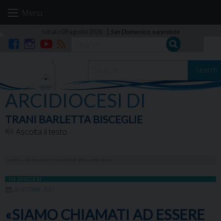
Skip
Menu
to
content
sabato 08 agosto 2026
San Domenico, sacerdote
Facebook
Instagram
YouTube
RSS
Search
ARCIDIOCESI DI
TRANI BARLETTA BISCEGLIE
Ascolta il testo
HOME
»
«SIAMO CHIAMATI AD ESSERE SERVI, COME GESU’»
IN DIOCESI
20 OTTOBRE 2021
«SIAMO CHIAMATI AD ESSERE