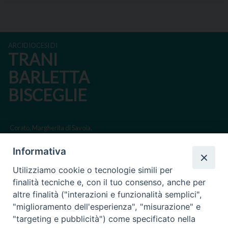
ARCIDIOCESI DI
TRANI
BARLETTA
BISCEGLIE
Corato, Margherita di Savoia,
San Ferdinando di Puglia, Trinitapoli
Informativa
Sede arcivescovile suffraganea di Bari-Bitonto
Utilizziamo cookie o tecnologie simili per
Regione ecclesiastica Puglia
finalità tecniche e, con il tuo consenso, anche per
altre finalità ("interazioni e funzionalità semplici",
Via Beltrani, 9
"miglioramento dell'esperienza", "misurazione" e
76125 Trani BT
"targeting e pubblicità") come specificato nella
Centralino Tel. 0883 494211