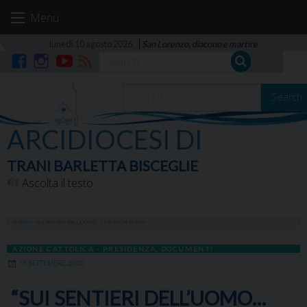
Skip
Menu
to
content
lunedì 10 agosto 2026
San Lorenzo, diacono e martire
Facebook
Instagram
YouTube
RSS
Search
ARCIDIOCESI DI
TRANI BARLETTA BISCEGLIE
Ascolta il testo
HOME
»
“SUI SENTIERI DELL’UOMO…CERCATORI DI DIO”
AZIONE CATTOLICA - PRESIDENZA
,
DOCUMENTI
15 SETTEMBRE 2000
“SUI SENTIERI DELL’UOMO…