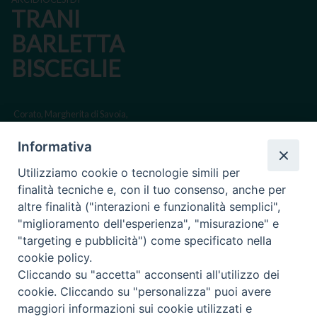
TRANI
BARLETTA
BISCEGLIE
Corato, Margherita di Savoia,
San Ferdinando di Puglia, Trinitapoli
Informativa
Sede arcivescovile suffraganea di Bari-Bitonto
Utilizziamo cookie o tecnologie simili per
Regione ecclesiastica Puglia
finalità tecniche e, con il tuo consenso, anche per
altre finalità ("interazioni e funzionalità semplici",
Via Beltrani, 9
"miglioramento dell'esperienza", "misurazione" e
76125 Trani BT
"targeting e pubblicità") come specificato nella
Centralino Tel. 0883 494211
cookie policy.
Cliccando su "accetta" acconsenti all'utilizzo dei
Cancelleria Tel. 0883 494204
cookie. Cliccando su "personalizza" puoi avere
maggiori informazioni sui cookie utilizzati e
cancelleria@arcidiocesitrani.it