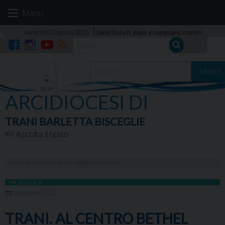
Skip
Menu
to
content
venerdì 07 agosto 2026
Santi Sisto II, papa, e compagni, martiri
Facebook
Instagram
YouTube
RSS
Search
ARCIDIOCESI DI
TRANI BARLETTA BISCEGLIE
Ascolta il testo
HOME
»
TRANI. AL CENTRO BETHEL WEEKEND DI SPIRITUALITA’
IN DIOCESI
28 GIUGNO 2022
TRANI. AL CENTRO BETHEL