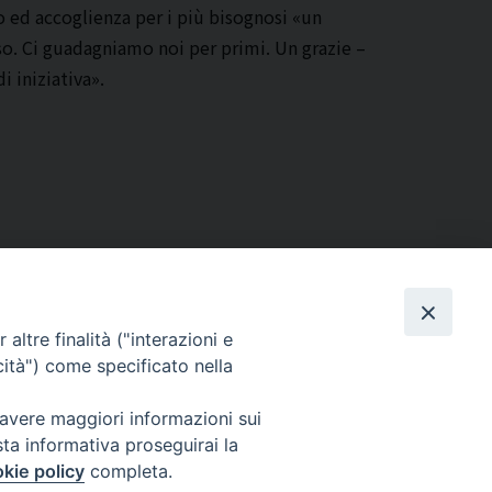
to ed accoglienza per i più bisognosi «un
oso. Ci guadagniamo noi per primi. Un grazie –
i iniziativa».
altre finalità ("interazioni e
cità") come specificato nella
Via Beltrani, 9
76125 Trani BT
 avere maggiori informazioni sui
Centralino Tel. 0883 494211
sta informativa proseguirai la
Cancelleria Tel. 0883 494204
kie policy
completa.