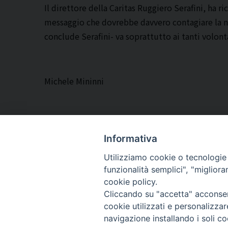
Il direttore della Caritas Ruggiero Serafini, ha r
messaggio che dovrebbe davvero contagiare la nos
conclude Serafini- va soprattutto ai tanti volontar
Michele Mininni
Informativa
Utilizziamo cookie o tecnologie s
ARCIDIOCESI DI
funzionalità semplici", "miglior
TRANI
cookie policy.
Cliccando su "accetta" acconsent
BARLETTA
cookie utilizzati e personalizza
BISCEGLIE
navigazione installando i soli co