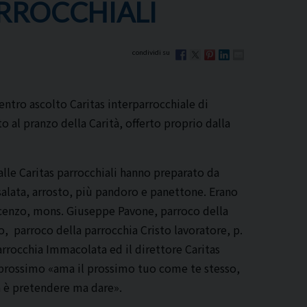
RROCCHIALI
Centro ascolto Caritas interparrocchiale di
o al pranzo della Carità, offerto proprio dalla
dalle Caritas parrocchiali hanno preparato da
salata, arrosto, più pandoro e panettone. Erano
cenzo, mons. Giuseppe Pavone, parroco della
o, parroco della parrocchia Cristo lavoratore, p.
rrocchia Immacolata ed il direttore Caritas
l prossimo «ama il prossimo tuo come te stesso,
on è pretendere ma dare».