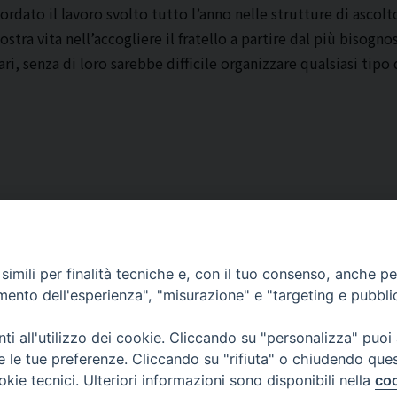
icordato il lavoro svolto tutto l’anno nelle strutture di ascol
tra vita nell’accogliere il fratello a partire dal più bisogn
i, senza di loro sarebbe difficile organizzare qualsiasi tipo d
imili per finalità tecniche e, con il tuo consenso, anche per 
amento dell'esperienza", "misurazione" e "targeting e pubbli
Corato, Margherita di Savoia,
San Ferdinando di Puglia, Trinitapoli
i all'utilizzo dei cookie. Cliccando su "personalizza" puoi
Sede arcivescovile suffraganea di Bari-Bitonto
re le tue preferenze. Cliccando su "rifiuta" o chiudendo que
Regione ecclesiastica Puglia
okie tecnici. Ulteriori informazioni sono disponibili nella
coo