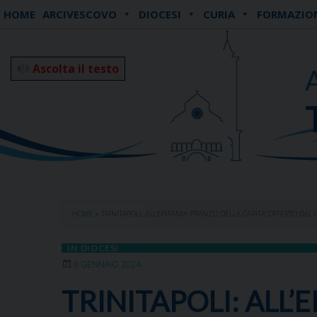
Skip
HOME
ARCIVESCOVO
DIOCESI
CURIA
FORMAZIO
to
content
Ascolta il testo
HOME
»
TRINITAPOLI: ALL’EPIFANIA PRANZO DELLA CARITA’ OFFERTO D
IN DIOCESI
8 GENNAIO 2024
TRINITAPOLI: ALL’