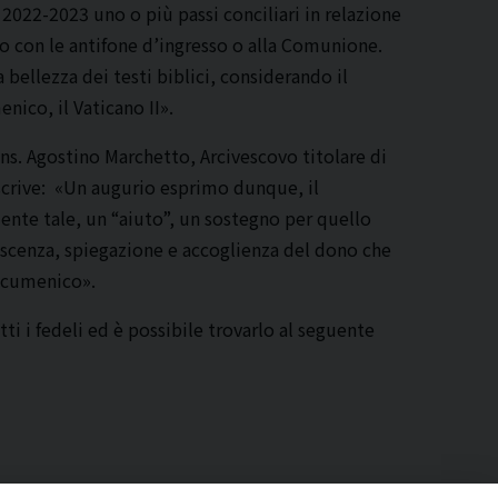
 2022-2023 uno o più passi conciliari in relazione
a o con le antifone d’ingresso o alla Comunione.
a bellezza dei testi biblici, considerando il
nico, il Vaticano II».
ns. Agostino Marchetto, Arcivescovo titolare di
, scrive: «Un augurio esprimo dunque, il
nte tale, un “aiuto”, un sostegno per quello
oscenza, spiegazione e accoglienza del dono che
 ecumenico».
ti i fedeli ed è possibile trovarlo al seguente