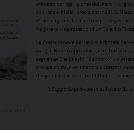
offrendo per ogni giorno dell’anno liturgico
con i brani biblici proclamati nella S. Mess
E’ suo augurio che il lettore possa gustare l
Magistero straordinario di un Concilio Ecume
La
Presentazione
del lavoro è firmata da Mo
Astigi e Nunzio Apostolico, che, tra l’altro
seguente: Che questo “Supporto” sia verame
che più conta, cioè una vera e corretta con
il Signore ci ha fatto con l’ultimo Concilio
Il Supporto
può essere utilizzato da tut
 2022-2023