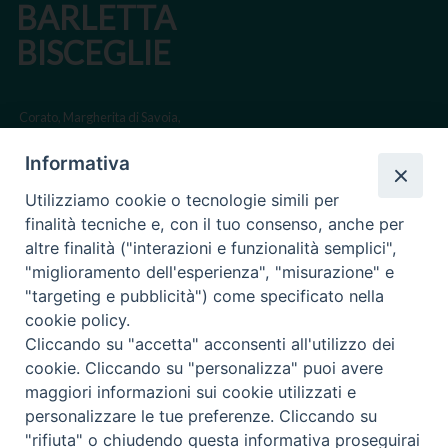
BARLETTA
BISCEGLIE
Corato, Margherita di Savoia,
San Ferdinando di Puglia, Trinitapoli
Informativa
Sede arcivescovile suffraganea di Bari-Bitonto
Utilizziamo cookie o tecnologie simili per
Regione ecclesiastica Puglia
finalità tecniche e, con il tuo consenso, anche per
altre finalità ("interazioni e funzionalità semplici",
Via Beltrani, 9
"miglioramento dell'esperienza", "misurazione" e
76125 Trani BT
"targeting e pubblicità") come specificato nella
Centralino Tel. 0883 494211
cookie policy.
Cliccando su "accetta" acconsenti all'utilizzo dei
Cancelleria Tel. 0883 494204
cookie. Cliccando su "personalizza" puoi avere
maggiori informazioni sui cookie utilizzati e
cancelleria@arcidiocesitrani.it
personalizzare le tue preferenze. Cliccando su
"rifiuta" o chiudendo questa informativa proseguirai
Copyright © Arcidiocesi di Trani Barletta Bisceglie