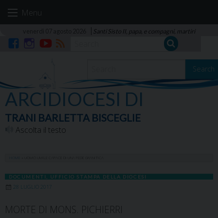
Skip
Menu
to
content
venerdì 07 agosto 2026
Santi Sisto II, papa, e compagni, martiri
Facebook
Instagram
YouTube
RSS
Search
ARCIDIOCESI DI
TRANI BARLETTA BISCEGLIE
Ascolta il testo
HOME
»
UOMO UMILE CAPACE DI UNA FEDE GRANITICA
DOCUMENTI
,
UFFICIO STAMPA DELLA DIOCESI
28 LUGLIO 2017
MORTE DI MONS. PICHIERRI