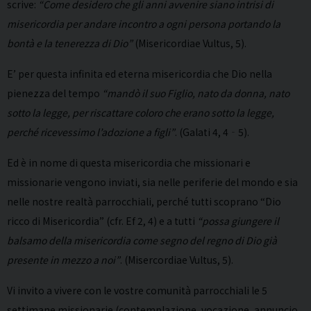
scrive:
“Come desidero che gli anni avvenire siano intrisi di
misericordia per andare incontro a ogni persona portando la
bontà e la tenerezza di Dio”
(Misericordiae Vultus, 5).
E’ per questa infinita ed eterna misericordia che Dio nella
pienezza del tempo
“mandò il suo Figlio, nato da donna, nato
sotto la legge, per riscattare coloro che erano sotto la legge,
perché ricevessimo l’adozione a figli”
. (Galati 4, 4‐5).
Ed è in nome di questa misericordia che missionari e
missionarie vengono inviati, sia nelle periferie del mondo e sia
nelle nostre realtà parrocchiali, perché tutti scoprano “Dio
ricco di Misericordia” (cfr. Ef 2, 4) e a tutti
“possa giungere il
balsamo della misericordia come segno del regno di Dio già
presente in mezzo a noi”
. (Misercordiae Vultus, 5).
Vi invito a vivere con le vostre comunità parrocchiali le 5
settimane missionarie (contemplazione, vocazione, annuncio,