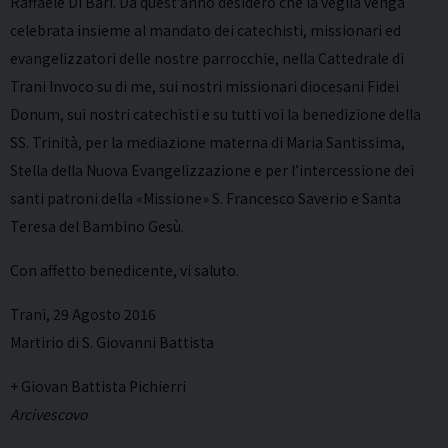
Raffaele Di Bari. Da quest’anno desidero che la veglia venga
celebrata insieme al mandato dei catechisti, missionari ed
evangelizzatori delle nostre parrocchie, nella Cattedrale di
Trani Invoco su di me, sui nostri missionari diocesani Fidei
Donum, sui nostri catechisti e su tutti voi la benedizione della
SS. Trinità, per la mediazione materna di Maria Santissima,
Stella della Nuova Evangelizzazione e per l’intercessione dei
santi patroni della «Missione» S. Francesco Saverio e Santa
Teresa del Bambino Gesù.
Con affetto benedicente, vi saluto.
Trani, 29 Agosto 2016
Martirio di S. Giovanni Battista
+ Giovan Battista Pichierri
Arcivescovo