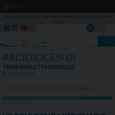
Skip
Menu
to
content
domenica 09 agosto 2026
Santa Teresa Benedetta della Croce (Edith) Stein,
vergine
Facebook
Instagram
YouTube
RSS
Search
ARCIDIOCESI DI
TRANI BARLETTA BISCEGLIE
Ascolta il testo
HOME
»
VII CONVEGNO MISSIONARIO DIOCESANO: LETTERA DELL’ARCIVESCOVO E PROGRAMMA
MESSAGGI DELL'AMMINISTRATORE DIOCESANO
6 SETTEMBRE 2016