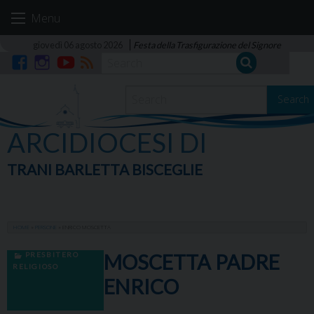
Skip
Menu
to
content
giovedì 06 agosto 2026
Festa della Trasfigurazione del Signore
Facebook
Instagram
YouTube
RSS
Search
ARCIDIOCESI DI
TRANI BARLETTA BISCEGLIE
HOME
»
PERSONE
»
ENRICO MOSCETTA
PRESBITERO
MOSCETTA PADRE
RELIGIOSO
ENRICO