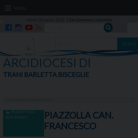
Skip
Menu
to
content
sabato 08 agosto 2026
San Domenico, sacerdote
Facebook
Instagram
YouTube
RSS
Search
ARCIDIOCESI DI
TRANI BARLETTA BISCEGLIE
HOME
»
PERSONE
»
FRANCESCO PIAZZOLLA
PRESBITERO
PIAZZOLLA CAN.
DIOCESANO
FRANCESCO