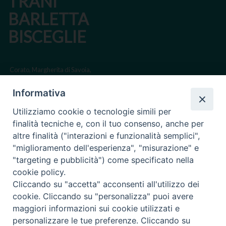
TRANI
BARLETTA
BISCEGLIE
Corato, Margherita di Savoia,
San Ferdinando di Puglia, Trinitapoli
Informativa
Sede arcivescovile suffraganea di Bari-Bitonto
Utilizziamo cookie o tecnologie simili per
Regione ecclesiastica Puglia
finalità tecniche e, con il tuo consenso, anche per
altre finalità ("interazioni e funzionalità semplici",
Via Beltrani, 9
"miglioramento dell'esperienza", "misurazione" e
76125 Trani BT
"targeting e pubblicità") come specificato nella
Centralino Tel. 0883 494211
cookie policy.
Cliccando su "accetta" acconsenti all'utilizzo dei
Cancelleria Tel. 0883 494204
cookie. Cliccando su "personalizza" puoi avere
maggiori informazioni sui cookie utilizzati e
cancelleria@arcidiocesitrani.it
personalizzare le tue preferenze. Cliccando su