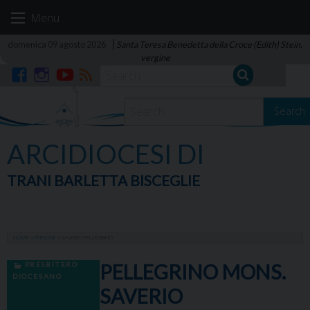
Skip
Menu
to
content
domenica 09 agosto 2026
Santa Teresa Benedetta della Croce (Edith) Stein,
vergine
Facebook
Instagram
YouTube
RSS
Search
ARCIDIOCESI DI
TRANI BARLETTA BISCEGLIE
HOME
»
PERSONE
»
SAVERIO PELLEGRINO
PRESBITERO
PELLEGRINO MONS.
DIOCESANO
SAVERIO