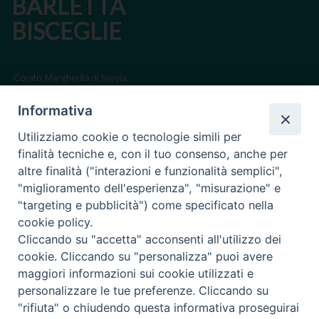
BARLETTA
BISCEGLIE
Corato, Margherita di Savoia,
San Ferdinando di Puglia, Trinitapoli
Informativa
Sede arcivescovile suffraganea di Bari-Bitonto
Utilizziamo cookie o tecnologie simili per
Regione ecclesiastica Puglia
finalità tecniche e, con il tuo consenso, anche per
altre finalità ("interazioni e funzionalità semplici",
Via Beltrani, 9
"miglioramento dell'esperienza", "misurazione" e
76125 Trani BT
"targeting e pubblicità") come specificato nella
Centralino Tel. 0883 494211
cookie policy.
Cliccando su "accetta" acconsenti all'utilizzo dei
Cancelleria Tel. 0883 494204
cookie. Cliccando su "personalizza" puoi avere
maggiori informazioni sui cookie utilizzati e
cancelleria@arcidiocesitrani.it
personalizzare le tue preferenze. Cliccando su
"rifiuta" o chiudendo questa informativa proseguirai
Copyright © Arcidiocesi di Trani Barletta Bisceglie