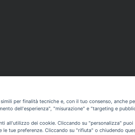
o
Corato, Margherita di Savoia,
imili per finalità tecniche e, con il tuo consenso, anche per 
San Ferdinando di Puglia, Trinitapoli
amento dell'esperienza", "misurazione" e "targeting e pubbli
Sede arcivescovile suffraganea di Bari-Bitonto
Regione ecclesiastica Puglia
i all'utilizzo dei cookie. Cliccando su "personalizza" puoi
re le tue preferenze. Cliccando su "rifiuta" o chiudendo que