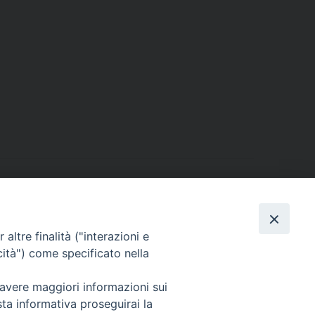
Via Beltrani, 9
altre finalità ("interazioni e
76125 Trani BT
cità") come specificato nella
Centralino Tel. 0883 494211
Cancelleria Tel. 0883 494204
 avere maggiori informazioni sui
sta informativa proseguirai la
cancelleria@arcidiocesitrani.it