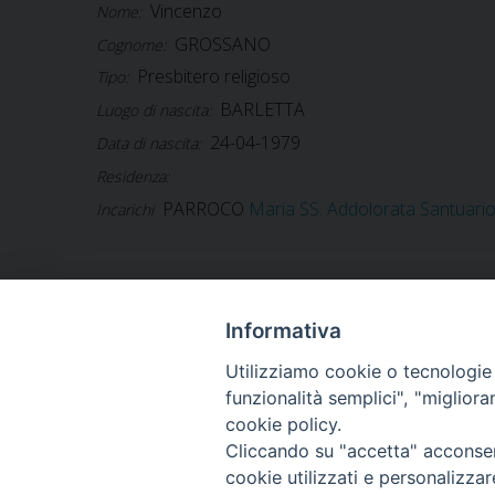
Vincenzo
Nome:
GROSSANO
Cognome:
Presbitero religioso
Tipo:
BARLETTA
Luogo di nascita:
24-04-1979
Data di nascita:
Residenza:
PARROCO
Maria SS. Addolorata Santuari
Incarichi
Informativa
ARCIDIOCESI DI
TRANI
Utilizziamo cookie o tecnologie s
funzionalità semplici", "miglior
BARLETTA
cookie policy.
BISCEGLIE
Cliccando su "accetta" acconsent
cookie utilizzati e personalizza