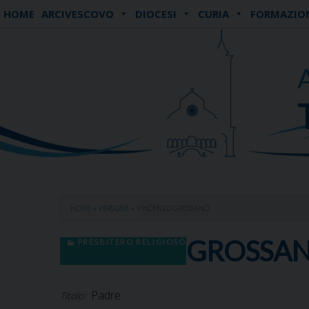
Skip
HOME
ARCIVESCOVO
DIOCESI
CURIA
FORMAZIO
to
content
HOME
»
PERSONE
»
VINCENZO GROSSANO
GROSSAN
PRESBITERO RELIGIOSO
Padre
Titolo: