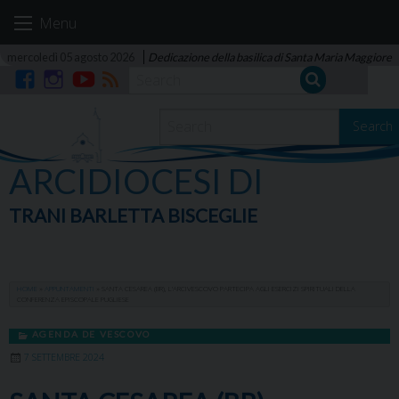
Skip
Menu
to
content
mercoledì 05 agosto 2026
Dedicazione della basilica di Santa Maria Maggiore
Facebook
Instagram
YouTube
RSS
Search
ARCIDIOCESI DI
TRANI BARLETTA BISCEGLIE
HOME
»
APPUNTAMENTI
»
SANTA CESAREA (BR), L’ARCIVESCOVO PARTECIPA AGLI ESERCIZI SPIRITUALI DELLA
CONFERENZA EPISCOPALE PUGLIESE
AGENDA DE VESCOVO
7 SETTEMBRE 2024