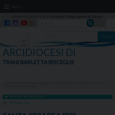
Skip
Menu
to
content
giovedì 06 agosto 2026
Festa della Trasfigurazione del Signore
Facebook
Instagram
YouTube
RSS
Search
ARCIDIOCESI DI
TRANI BARLETTA BISCEGLIE
HOME
»
APPUNTAMENTI
»
SANTA CESAREA (BR), L’ARCIVESCOVO PARTECIPA AGLI ESERCIZI SPIRITUALI DELLA
CONFERENZA EPISCOPALE PUGLIESE
AGENDA DE VESCOVO
7 SETTEMBRE 2024