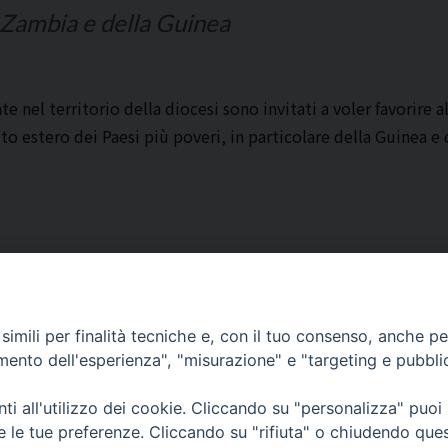
o Zambia e della Guinea
ate nel territorio della diocesi sono invitati a voler favorire
ito estero dei Paesi più poveri, in particolare della Guinea 
Corato, Margherita di Savoia,
imili per finalità tecniche e, con il tuo consenso, anche per 
San Ferdinando di Puglia, Trinitapoli
amento dell'esperienza", "misurazione" e "targeting e pubbli
Sede arcivescovile suffraganea di Bari-Bitonto
Regione ecclesiastica Puglia
i all'utilizzo dei cookie. Cliccando su "personalizza" puoi
re le tue preferenze. Cliccando su "rifiuta" o chiudendo que