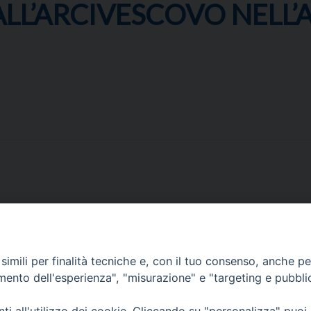
LL’ARCIVESCOVO NELL’
imili per finalità tecniche e, con il tuo consenso, anche per 
amento dell'esperienza", "misurazione" e "targeting e pubbli
Corato, Margherita di Savoia,
San Ferdinando di Puglia, Trinitapoli