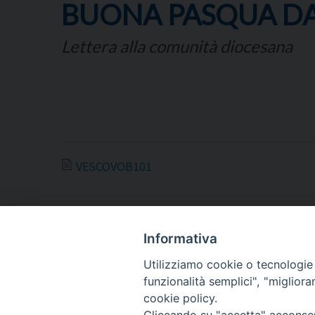
BUONA PASQUA DA
Lettera alla comunità diocesana
VESCOVOB101
Informativa
Utilizziamo cookie o tecnologie s
ARCIDIOCESI DI
funzionalità semplici", "miglior
TRANI
cookie policy.