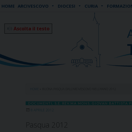
Skip
HOME
ARCIVESCOVO
DIOCESI
CURIA
FORMAZIO
to
content
Ascolta il testo
HOME
»
BUONA PASQUA DALL’ARCIVESCOVO NELL’ANNO 2012
DOCUMENTI
,
S.E. REV.MA MONS. GIOVAN BATTISTA P
8 APRILE 2012
Pasqua 2012