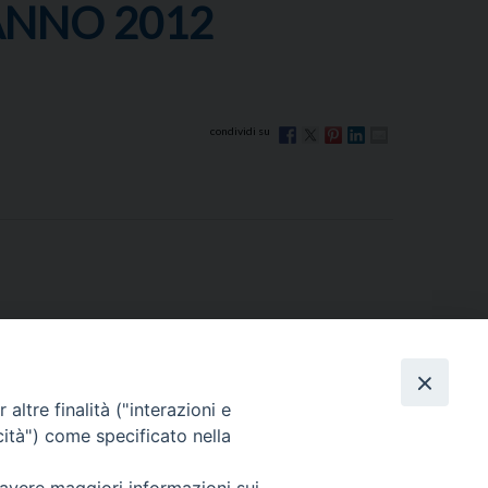
ANNO 2012
altre finalità ("interazioni e
cità") come specificato nella
Via Beltrani, 9
76125 Trani BT