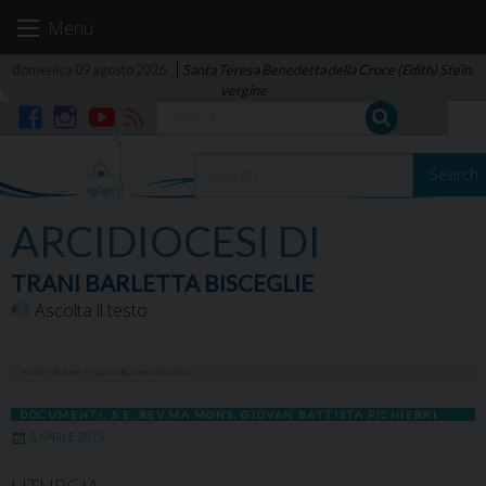
Skip
Menu
to
content
domenica 09 agosto 2026
Santa Teresa Benedetta della Croce (Edith) Stein,
vergine
Facebook
Instagram
YouTube
RSS
Search
ARCIDIOCESI DI
TRANI BARLETTA BISCEGLIE
Ascolta il testo
HOME
»
BUONA PASQUA DELL’ARCIVESCOVO
DOCUMENTI
,
S.E. REV.MA MONS. GIOVAN BATTISTA PICHIERRI
5 APRILE 2015