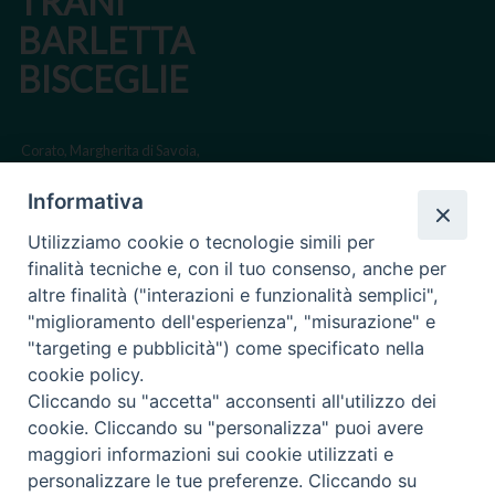
TRANI
BARLETTA
BISCEGLIE
Corato, Margherita di Savoia,
San Ferdinando di Puglia, Trinitapoli
Informativa
Sede arcivescovile suffraganea di Bari-Bitonto
Utilizziamo cookie o tecnologie simili per
Regione ecclesiastica Puglia
finalità tecniche e, con il tuo consenso, anche per
altre finalità ("interazioni e funzionalità semplici",
Via Beltrani, 9
"miglioramento dell'esperienza", "misurazione" e
76125 Trani BT
"targeting e pubblicità") come specificato nella
Centralino Tel. 0883 494211
cookie policy.
Cliccando su "accetta" acconsenti all'utilizzo dei
Cancelleria Tel. 0883 494204
cookie. Cliccando su "personalizza" puoi avere
maggiori informazioni sui cookie utilizzati e
cancelleria@arcidiocesitrani.it
personalizzare le tue preferenze. Cliccando su