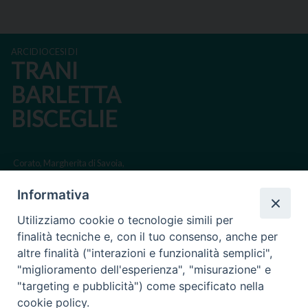
ARCIDIOCESI DI
TRANI
BARLETTA
BISCEGLIE
Corato, Margherita di Savoia,
San Ferdinando di Puglia, Trinitapoli
Informativa
Sede arcivescovile suffraganea di Bari-Bitonto
Utilizziamo cookie o tecnologie simili per
Regione ecclesiastica Puglia
finalità tecniche e, con il tuo consenso, anche per
altre finalità ("interazioni e funzionalità semplici",
Via Beltrani, 9
"miglioramento dell'esperienza", "misurazione" e
76125 Trani BT
"targeting e pubblicità") come specificato nella
Centralino Tel. 0883 494211
cookie policy.