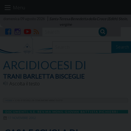
Skip
Menu
to
content
domenica 09 agosto 2026
Santa Teresa Benedetta della Croce (Edith) Stein,
vergine
Facebook
Instagram
YouTube
RSS
Search
ARCIDIOCESI DI
TRANI BARLETTA BISCEGLIE
Ascolta il testo
HOME
»
CASA E SCUOLA DI COMUNIONE VERSO TUTTI!
DOCUMENTI
,
S.E. REV.MA MONS. GIOVAN BATTISTA PICHIERRI
17 NOVEMBRE 2002