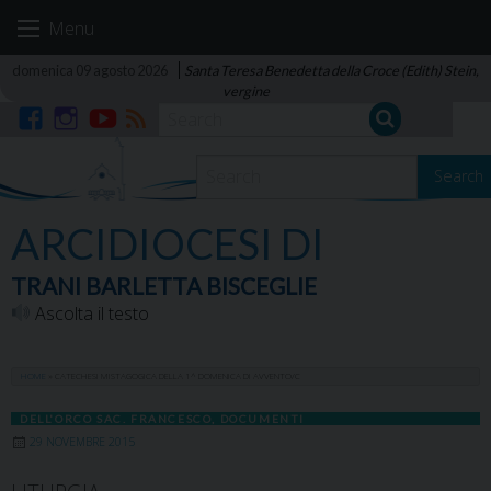
Skip
Menu
to
content
domenica 09 agosto 2026
Santa Teresa Benedetta della Croce (Edith) Stein,
vergine
Facebook
Instagram
YouTube
RSS
Search
ARCIDIOCESI DI
TRANI BARLETTA BISCEGLIE
Ascolta il testo
HOME
»
CATECHESI MISTAGOGICA DELLA 1^ DOMENICA DI AVVENTO/C
DELL'ORCO SAC. FRANCESCO
,
DOCUMENTI
29 NOVEMBRE 2015