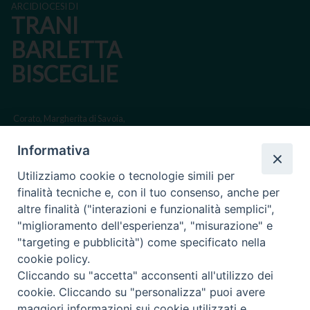
ARCIDIOCESI DI
TRANI
BARLETTA
BISCEGLIE
Corato, Margherita di Savoia,
San Ferdinando di Puglia, Trinitapoli
Informativa
Sede arcivescovile suffraganea di Bari-Bitonto
Utilizziamo cookie o tecnologie simili per
Regione ecclesiastica Puglia
finalità tecniche e, con il tuo consenso, anche per
altre finalità ("interazioni e funzionalità semplici",
Via Beltrani, 9
"miglioramento dell'esperienza", "misurazione" e
76125 Trani BT
"targeting e pubblicità") come specificato nella
Centralino Tel. 0883 494211
cookie policy.
Cliccando su "accetta" acconsenti all'utilizzo dei
Cancelleria Tel. 0883 494204
cookie. Cliccando su "personalizza" puoi avere
maggiori informazioni sui cookie utilizzati e
cancelleria@arcidiocesitrani.it