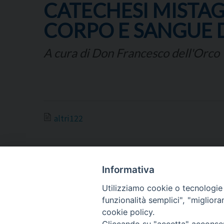
CATECHESI MISTAG
CORPO E SANGUE D
A cura di Don Francesco dell'Orco
altri122
Informativa
Utilizziamo cookie o tecnologie s
ARCIDIOCESI DI
funzionalità semplici", "miglior
TRANI
cookie policy.