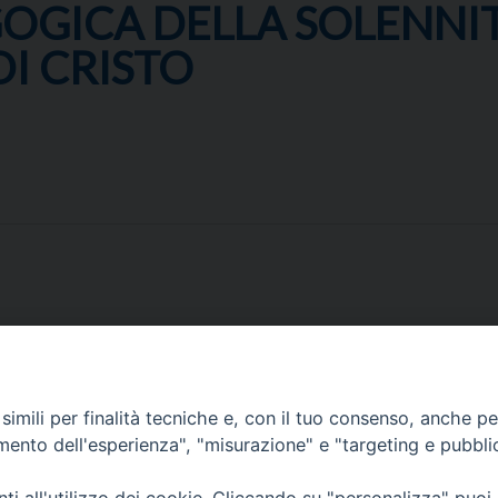
OGICA DELLA SOLENNIT
I CRISTO
imili per finalità tecniche e, con il tuo consenso, anche per 
amento dell'esperienza", "misurazione" e "targeting e pubbli
Corato, Margherita di Savoia,
San Ferdinando di Puglia, Trinitapoli