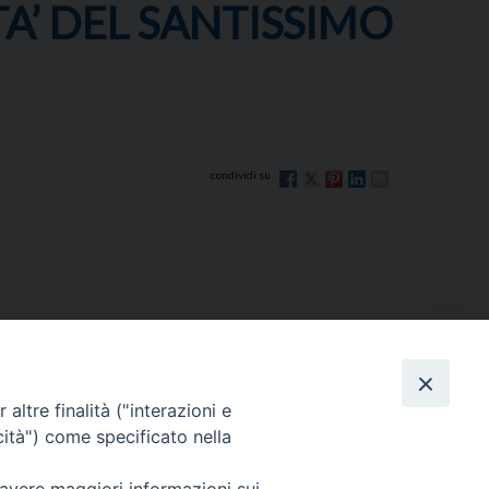
A’ DEL SANTISSIMO
altre finalità ("interazioni e
cità") come specificato nella
Via Beltrani, 9
76125 Trani BT