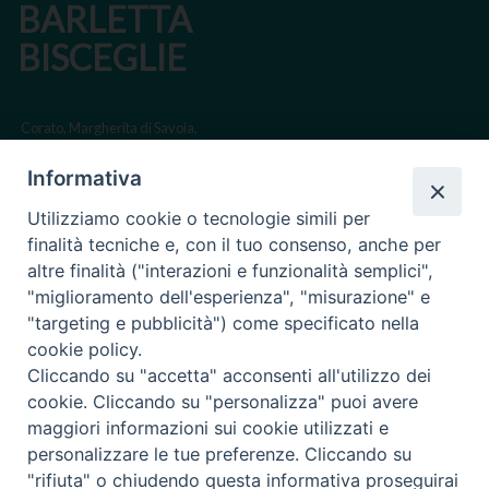
BARLETTA
BISCEGLIE
Corato, Margherita di Savoia,
San Ferdinando di Puglia, Trinitapoli
Informativa
Sede arcivescovile suffraganea di Bari-Bitonto
Utilizziamo cookie o tecnologie simili per
Regione ecclesiastica Puglia
finalità tecniche e, con il tuo consenso, anche per
altre finalità ("interazioni e funzionalità semplici",
Via Beltrani, 9
"miglioramento dell'esperienza", "misurazione" e
76125 Trani BT
"targeting e pubblicità") come specificato nella
Centralino Tel. 0883 494211
cookie policy.
Cliccando su "accetta" acconsenti all'utilizzo dei
Cancelleria Tel. 0883 494204
cookie. Cliccando su "personalizza" puoi avere
maggiori informazioni sui cookie utilizzati e
cancelleria@arcidiocesitrani.it
personalizzare le tue preferenze. Cliccando su
"rifiuta" o chiudendo questa informativa proseguirai
Copyright © Arcidiocesi di Trani Barletta Bisceglie