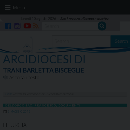
Skip
Menu
to
content
lunedì 10 agosto 2026
San Lorenzo, diacono e martire
Facebook
Instagram
YouTube
RSS
Search
ARCIDIOCESI DI
TRANI BARLETTA BISCEGLIE
Ascolta il testo
HOME
»
CATECHESI MISTAGOGICA DELLA V DOMENICA DI PASQUA
DELL'ORCO SAC. FRANCESCO
,
DOCUMENTI
3 MAGGIO 2015
LITURGIA