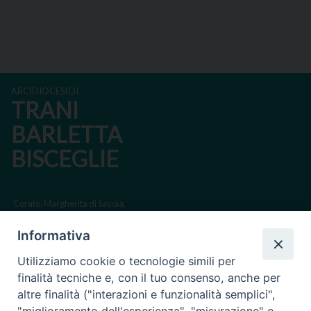
P
o
s
ARCIDIOCESI DI
t
TRANI
N
BARLETTA
a
BISCEGLIE
v
i
g
Corato, Margherita di Savoia,
a
San Ferdinando di Puglia, Trinitapoli
Informativa
t
Sede arcivescovile suffraganea di Bari-Bitonto
i
Utilizziamo cookie o tecnologie simili per
Regione ecclesiastica Puglia
o
finalità tecniche e, con il tuo consenso, anche per
n
altre finalità ("interazioni e funzionalità semplici",
Via Beltrani, 9