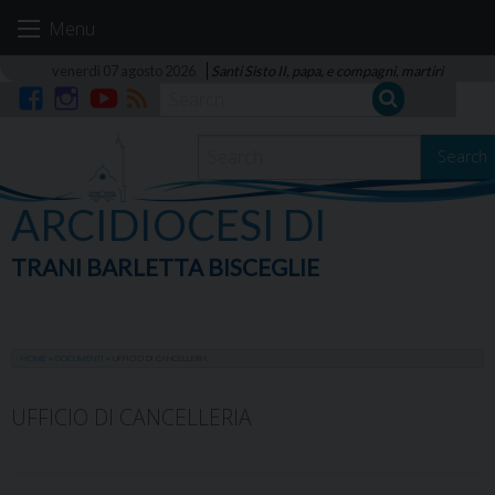
Skip
Menu
to
content
venerdì 07 agosto 2026
Santi Sisto II, papa, e compagni, martiri
Facebook
Instagram
YouTube
RSS
Search
ARCIDIOCESI DI
TRANI BARLETTA BISCEGLIE
HOME
»
DOCUMENTI
»
UFFICIO DI CANCELLERIA
UFFICIO DI CANCELLERIA