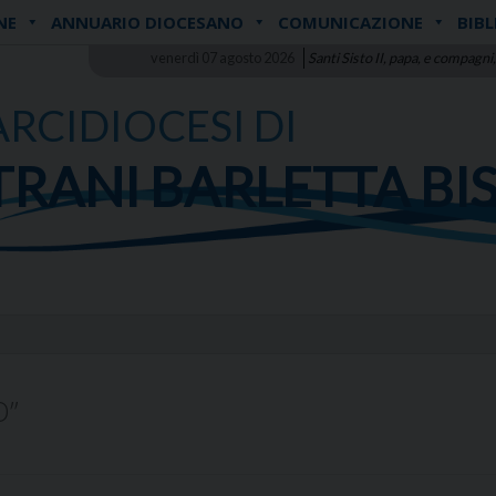
NE
ANNUARIO DIOCESANO
COMUNICAZIONE
BIBL
venerdì 07 agosto 2026
Santi Sisto II, papa, e compagni,
ARCIDIOCESI DI
TRANI BARLETTA BI
O”