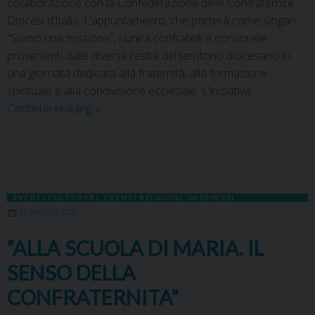
collaborazione con la Confederazione delle Confraternite
Diocesi d’Italia. L’appuntamento, che porterà come slogan
“Siamo una missione”, riunirà confratelli e consorelle
provenienti dalle diverse realtà del territorio diocesano in
una giornata dedicata alla fraternità, alla formazione
spirituale e alla condivisione ecclesiale. L’iniziativa …
Continue reading
»
EVENTI CULTURARI
,
EVENTI RELIGIOSI
,
IN DIOCESI
12 MAGGIO 2026
“ALLA SCUOLA DI MARIA. IL
SENSO DELLA
CONFRATERNITA”