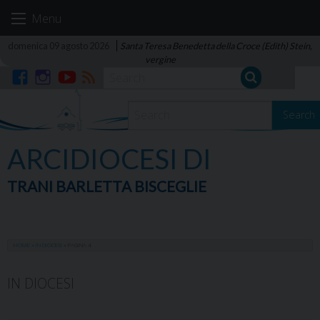
Skip
Menu
to
content
domenica 09 agosto 2026
Santa Teresa Benedetta della Croce (Edith) Stein,
vergine
Facebook
Instagram
YouTube
RSS
Search
ARCIDIOCESI DI
TRANI BARLETTA BISCEGLIE
HOME
»
IN DIOCESI
»
PAGINA 4
IN DIOCESI