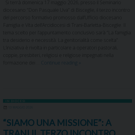
Si terrà domenica 17 maggio 2026, presso il Seminario
diocesano “Don Pasquale Uva” di Bisceglie, il terzo incontro
del percorso formativo promosso dall’Ufficio diocesano
Famiglia e Vita dell’Arcidiocesi di Trani-Barletta-Bisceglie. Il
tema scelto per l’appuntamento conclusivo sarà “La famiglia:
tra desiderio e necessità. La genitorialità come scelta”.
L’iniziativa è rivolta in particolare a operatori pastorali,
coppie, presbiteri, religiosi e religiose impegnati nella
formazione dei …
Continue reading
»
IN DIOCESI
13 MAGGIO 2026
“SIAMO UNA MISSIONE”: A
TRANI IL TERZO INCONTRO