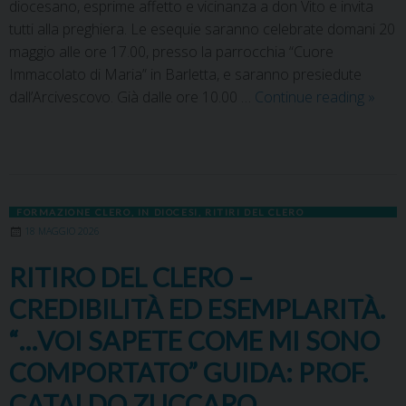
diocesano, esprime affetto e vicinanza a don Vito e invita
tutti alla preghiera. Le esequie saranno celebrate domani 20
maggio alle ore 17.00, presso la parrocchia “Cuore
Immacolato di Maria” in Barletta, e saranno presiedute
dall’Arcivescovo. Già dalle ore 10.00 …
Continue reading
»
FORMAZIONE CLERO
,
IN DIOCESI
,
RITIRI DEL CLERO
18 MAGGIO 2026
RITIRO DEL CLERO –
CREDIBILITÀ ED ESEMPLARITÀ.
“…VOI SAPETE COME MI SONO
COMPORTATO” GUIDA: PROF.
CATALDO ZUCCARO