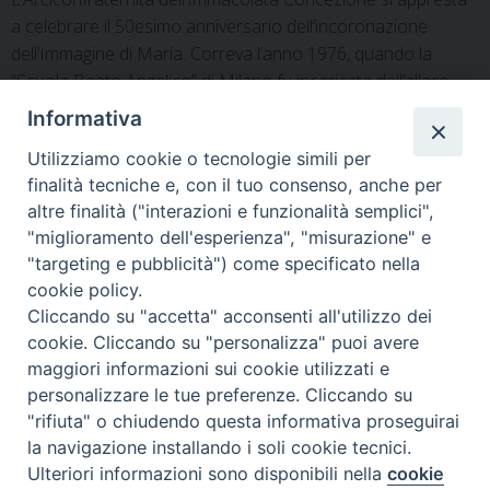
a celebrare il 50esimo anniversario dell’incoronazione
dell’Immagine di Maria. Correva l’anno 1976, quando la
“Scuola Beato Angelico” di Milano fu incaricata dall’allora
assemblea del Corpo Votante per la realizzazione di una
Informativa
corona-stellario d’oro. In concomitanza, Sua Ecc.za
Utilizziamo cookie o tecnologie simili per
Monsignor Giuseppe Carata inoltrò domanda al Capitolo
finalità tecniche e, con il tuo consenso, anche per
Vaticano tendente ad ottenere l’autorizzazione per la
altre finalità ("interazioni e funzionalità semplici",
Solenne Incoronazione, che fu concessa con Bolla il 24 …
"miglioramento dell'esperienza", "misurazione" e
Continue reading
»
"targeting e pubblicità") come specificato nella
cookie policy.
Cliccando su "accetta" acconsenti all'utilizzo dei
cookie. Cliccando su "personalizza" puoi avere
maggiori informazioni sui cookie utilizzati e
EVENTI RELIGIOSI
,
IN DIOCESI
personalizzare le tue preferenze. Cliccando su
12 MAGGIO 2026
"rifiuta" o chiudendo questa informativa proseguirai
la navigazione installando i soli cookie tecnici.
A TRANI I CORSI DI ESERCIZI
Ulteriori informazioni sono disponibili nella
cookie
Preferenze Cookie