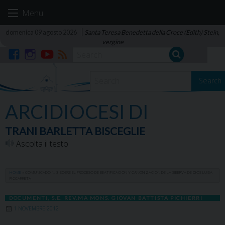
Skip
Menu
to
content
domenica 09 agosto 2026
Santa Teresa Benedetta della Croce (Edith) Stein,
vergine
Facebook
Instagram
YouTube
RSS
Search
ARCIDIOCESI DI
TRANI BARLETTA BISCEGLIE
Ascolta il testo
HOME
»
COMUNICADO N. 3 SOBRE EL PROCESO DE BEATIFICACION Y CANONIZACION DE LA SIEERVA DE DIOS LUISA
PICCARRETA
DOCUMENTI
,
S.E. REV.MA MONS. GIOVAN BATTISTA PICHIERRI
1 NOVEMBRE 2012