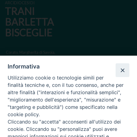
ARCIDIOCESI DI
TRANI
BARLETTA
BISCEGLIE
Corato, Margherita di Savoia,
San Ferdinando di Puglia, Trinitapoli
Informativa
Sede arcivescovile suffraganea di Bari-Bitonto
Utilizziamo cookie o tecnologie simili per
Regione ecclesiastica Puglia
finalità tecniche e, con il tuo consenso, anche per
altre finalità ("interazioni e funzionalità semplici",
Via Beltrani, 9
"miglioramento dell'esperienza", "misurazione" e
76125 Trani BT
"targeting e pubblicità") come specificato nella
Centralino Tel. 0883 494211
cookie policy.
Cliccando su "accetta" acconsenti all'utilizzo dei
Cancelleria Tel. 0883 494204
cookie. Cliccando su "personalizza" puoi avere
maggiori informazioni sui cookie utilizzati e
cancelleria@arcidiocesitrani.it