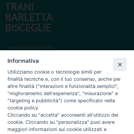
TRANI
BARLETTA
BISCEGLIE
Corato, Margherita di Savoia,
San Ferdinando di Puglia, Trinitapoli
Informativa
Sede arcivescovile suffraganea di Bari-Bitonto
Utilizziamo cookie o tecnologie simili per
Regione ecclesiastica Puglia
finalità tecniche e, con il tuo consenso, anche per
altre finalità ("interazioni e funzionalità semplici",
Via Beltrani, 9
"miglioramento dell'esperienza", "misurazione" e
76125 Trani BT
"targeting e pubblicità") come specificato nella
Centralino Tel. 0883 494211
cookie policy.
Cliccando su "accetta" acconsenti all'utilizzo dei
Cancelleria Tel. 0883 494204
cookie. Cliccando su "personalizza" puoi avere
maggiori informazioni sui cookie utilizzati e
cancelleria@arcidiocesitrani.it