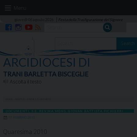
Skip
Menu
to
content
giovedì 06 agosto 2026
Festa della Trasfigurazione del Signore
Facebook
Instagram
YouTube
RSS
Search
ARCIDIOCESI DI
TRANI BARLETTA BISCEGLIE
Ascolta il testo
HOME
»
GIUSTIZIA E PIENEZZA DI CARITÀ
DOCUMENTI
,
S.E. REV.MA MONS. GIOVAN BATTISTA PICHIERRI
17 FEBBRAIO 2010
Quaresima 2010